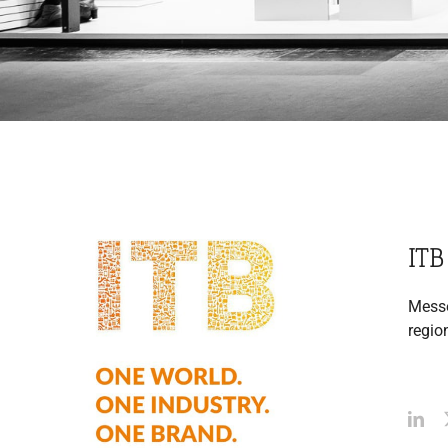
ITB
Messe
region