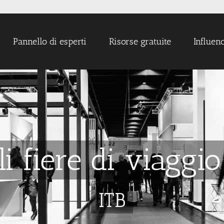
Pannello di esperti
Risorse gratuite
Influen
li fiere di viagg
ITB