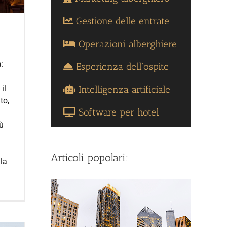
Gestione delle entrate
Operazioni alberghiere
a:
Esperienza dell'ospite
Intelligenza artificiale
il
to,
Software per hotel
iù
Articoli popolari:
 la