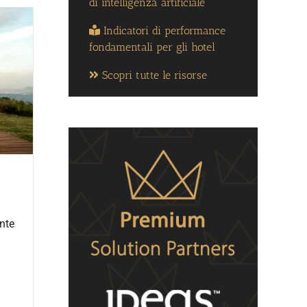
di intelligenza artificiale
Indicatori di performance
fondamentali per gli hotel
Scopri tutte le risorse
nte