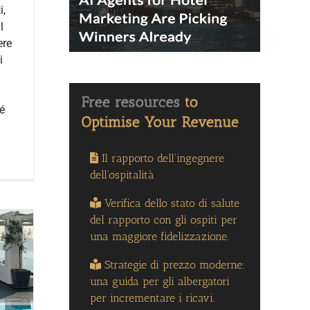
i,
l
ere
i
é
Il rapporto dell'ingegnere
dell'ospitalità
Verifica dello stato di salute
del rapporto con gli ospiti per
una maggiore fidelizzazione.
Strategie di prezzo moderne:
una guida per gli albergatori
per incrementare i ricavi.