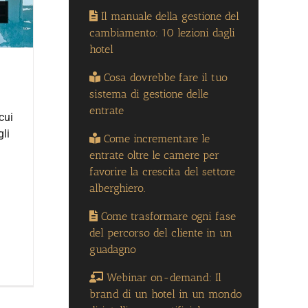
Il manuale della gestione del
cambiamento: 10 lezioni dagli
hotel
Cosa dovrebbe fare il tuo
sistema di gestione delle
entrate
cui
gli
Come incrementare le
entrate oltre le camere per
favorire la crescita del settore
alberghiero.
Come trasformare ogni fase
del percorso del cliente in un
guadagno
Webinar on-demand: Il
brand di un hotel in un mondo