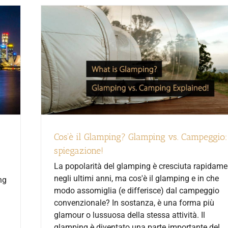
Cos'è il Glamping? Glamping vs. Campeggio:
spiegazione!
La popolarità del glamping è cresciuta rapidame
negli ultimi anni, ma cos'è il glamping e in che
ng
modo assomiglia (e differisce) dal campeggio
convenzionale? In sostanza, è una forma più
glamour o lussuosa della stessa attività. Il
glamping è diventato una parte importante del