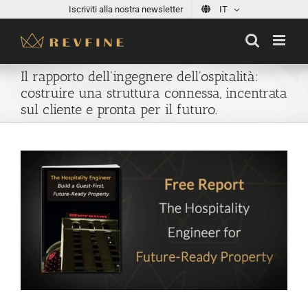
Skip
Iscriviti alla nostra newsletter
IT
to
content
Il rapporto dell'ingegnere dell'ospitalità:
costruire una struttura connessa, incentrata
sul cliente e pronta per il futuro.
View
Larger
Image