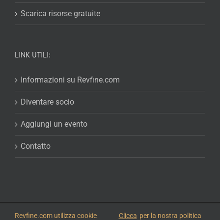
Scarica risorse gratuite
LINK UTILI:
Informazioni su Revfine.com
Diventare socio
Aggiungi un evento
Contatto
© 2026
Revfine.com
-
Termini e condizioni pubblicitari
-
politica sulla
Revfine.com utilizza cookie
Clicca
per la nostra politica