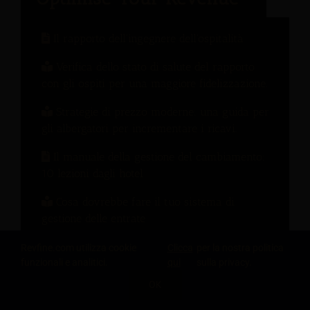
Il rapporto dell'ingegnere dell'ospitalità
Verifica dello stato di salute del rapporto
con gli ospiti per una maggiore fidelizzazione.
Strategie di prezzo moderne: una guida per
gli albergatori per incrementare i ricavi.
Il manuale della gestione del cambiamento:
10 lezioni dagli hotel
Cosa dovrebbe fare il tuo sistema di
gestione delle entrate
Come incrementare le entrate oltre le
Revfine.com utilizza cookie
Clicca
per la nostra politica
camere per favorire la crescita del settore
funzionali e analitici.
qui
sulla privacy.
alberghiero.
OK
Come trasformare ogni fase del percorso del