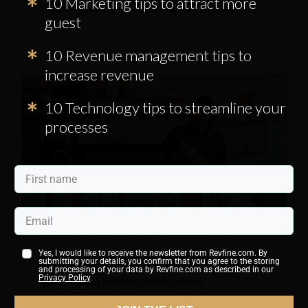
10 Marketing tips to attract more
questo settore e su come iniziare in questo
guest
10 Revenue management tips to
increase revenue
10 Technology tips to streamline your
processes
Uno sguardo approfondito al settore
Yes, I would like to receive the newsletter from Revfine.com. By
dell'ospitalità
submitting your details, you confirm that you agree to the storing
and processing of your data by Revfine.com as described in our
Privacy Policy
.
Quali aspetti definiscono il settore
dell'ospitalità? Sebbene molti forniscano