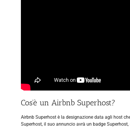
Cos'è un Airbnb Superhost?
Airbnb Superhost è la designazione data agli host ch
Superhost, il suo annuncio avrà un badge Superhost, ch