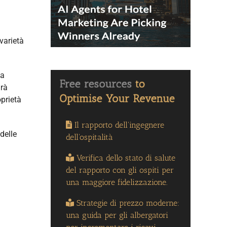
 varietà
na
arà
oprietà
Il rapporto dell'ingegnere
delle
dell'ospitalità
Verifica dello stato di salute
del rapporto con gli ospiti per
una maggiore fidelizzazione.
Strategie di prezzo moderne:
una guida per gli albergatori