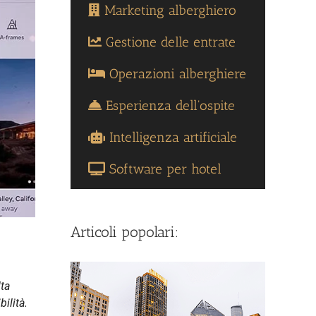
Marketing alberghiero
Gestione delle entrate
Operazioni alberghiere
Esperienza dell'ospite
Intelligenza artificiale
Software per hotel
Articoli popolari:
lta
ilità.