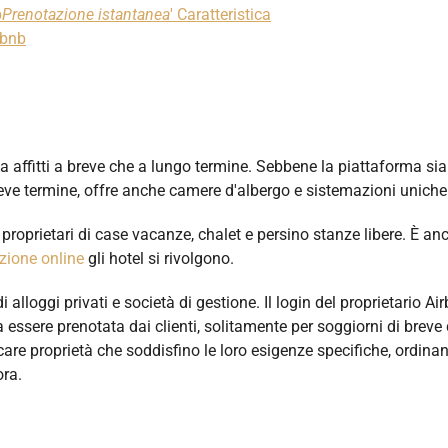
b
Prenotazione istantanea
' Caratteristica
rbnb
ia affitti a breve che a lungo termine. Sebbene la piattaforma sia
eve termine, offre anche camere d'albergo e sistemazioni uniche
 proprietari di case vacanze, chalet e persino stanze libere. È an
uzione online
gli hotel si rivolgono.
 alloggi privati e società di gestione. Il login del proprietario Air
essere prenotata dai clienti, solitamente per soggiorni di breve 
rcare proprietà che soddisfino le loro esigenze specifiche, ordina
ora.