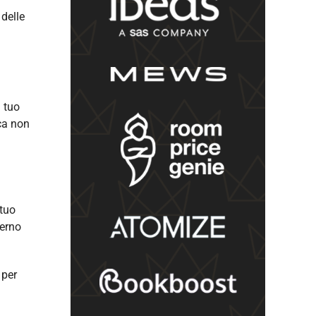
 delle
l tuo
rca non
 tuo
terno
 per