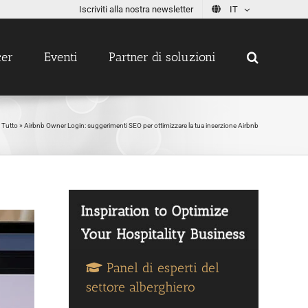
Iscriviti alla nostra newsletter
IT
cer
Eventi
Partner di soluzioni
»
Tutto
»
Airbnb Owner Login: suggerimenti SEO per ottimizzare la tua inserzione Airbnb
Panel di esperti del
settore alberghiero