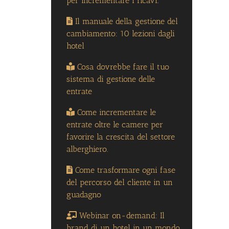
per incrementare i ricavi.
Il manuale della gestione del
cambiamento: 10 lezioni dagli
hotel
Cosa dovrebbe fare il tuo
sistema di gestione delle
entrate
Come incrementare le
entrate oltre le camere per
favorire la crescita del settore
alberghiero.
Come trasformare ogni fase
del percorso del cliente in un
guadagno
Webinar on-demand: Il
brand di un hotel in un mondo