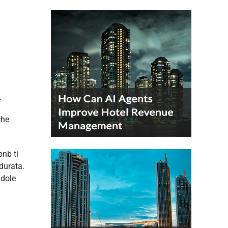
.
che
bnb ti
durata.
ndole