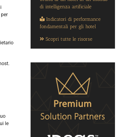
di intelligenza artificiale
i
 per
Indicatori di performance
fondamentali per gli hotel
Scopri tutte le risorse
ietario
host.
tuo
i le