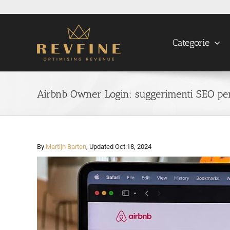
Skip
to
content
Categorie
Airbnb Owner Login: suggerimenti SEO per 
By
Martijn Barten
, Updated Oct 18, 2024
View
Larger
Image