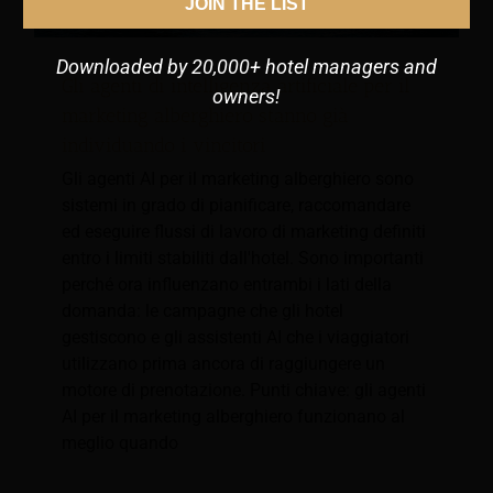
JOIN THE LIST
Downloaded by 20,000+ hotel managers and
Gli agenti di intelligenza artificiale per il
owners!
marketing alberghiero stanno già
individuando i vincitori
Gli agenti AI per il marketing alberghiero sono
sistemi in grado di pianificare, raccomandare
ed eseguire flussi di lavoro di marketing definiti
entro i limiti stabiliti dall'hotel. Sono importanti
perché ora influenzano entrambi i lati della
domanda: le campagne che gli hotel
gestiscono e gli assistenti AI che i viaggiatori
utilizzano prima ancora di raggiungere un
motore di prenotazione. Punti chiave: gli agenti
AI per il marketing alberghiero funzionano al
meglio quando