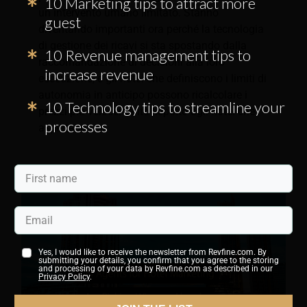
10 Marketing tips to attract more
un intervento umano limitato. Stanno
guest
diventando importanti ora perché la tecnologia
di gestione dei ricavi si sta spostando dalla
10 Revenue management tips to
raccomandazione di decisioni alla loro
increase revenue
esecuzione, e gli hotel che definiscono i limiti di
autonomia in anticipo possono ricalcolare i
10 Technology tips to streamline your
prezzi più velocemente rispetto agli hotel che
processes
aspettano.
Yes, I would like to receive the newsletter from Revfine.com. By
submitting your details, you confirm that you agree to the storing
and processing of your data by Revfine.com as described in our
Privacy Policy
.