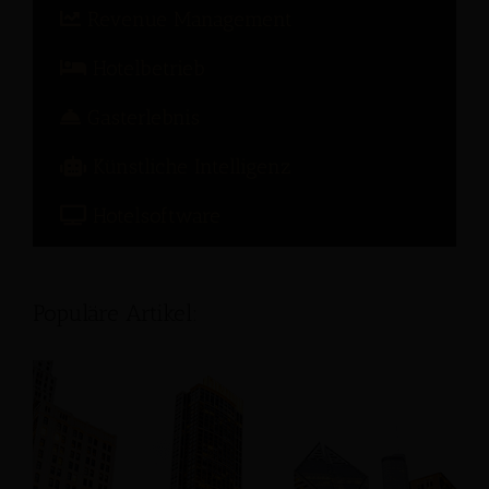
Revenue Management
Hotelbetrieb
Gasterlebnis
Künstliche Intelligenz
Hotelsoftware
Populäre Artikel: