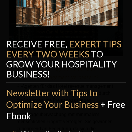
RECEIVE FREE,
EXPERT TI
P
S
EVERY TWO WEEKS
TO
GROW YOUR HOSPITALITY
Wie können KI-Agenten das Hotel-
BUSINESS!
Revenue-Management verbessern?
KI-Agenten für das Hotel revenue management
Newsletter with Tips to
sind Softwaresysteme, die Umsatzziele durch
Maßnahmen wie Preisanpassungen,
Optimize Your Business
+ Free
Prognoseaktualisierungen und
Ebook
Nachfrageüberwachung mit minimalem
menschlichen Eingriff verfolgen. Sie gewinnen
zunehmend an Bedeutung, da sich die