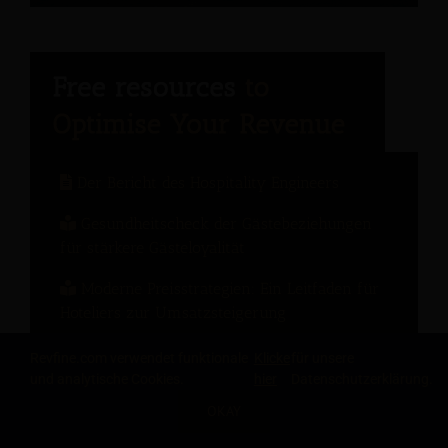
Der Bericht des Hospitality Engineers
Gesundheitscheck der Gästebeziehungen
für stärkere Gästeloyalität
Moderne Preisstrategien: Ein Leitfaden für
Hoteliers zur Umsatzsteigerung
Das Change-Management-Handbuch: 10
Revfine.com verwendet funktionale
Klicke
für unsere
Lektionen aus der Hotelbranche
und analytische Cookies.
hier
Datenschutzerklärung.
OKAY
Was Ihr Revenue-Management-System
leisten sollte