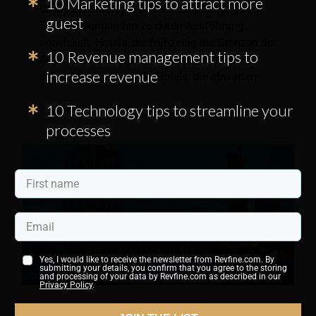
10 Marketing tips to attract more
Umsatztechnologie von der Empfehlung von
guest
Entscheidungen hin zu deren Ausführung
entwickelt. Hotels, die frühzeitig die Grenzen der
10 Revenue management tips to
Autonomie festlegen, können ihre Preise
increase revenue
schneller anpassen als Hotels, die abwarten.
10 Technology tips to streamline your
processes
Yes, I would like to receive the newsletter from Revfine.com. By
submitting your details, you confirm that you agree to the storing
and processing of your data by Revfine.com as described in our
Privacy Policy
.