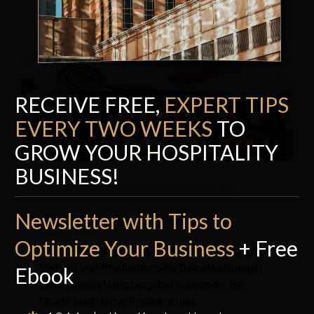
RECEIVE FREE,
EXPERT TI
P
S
EVERY TWO WEEKS
TO
GROW YOUR HOSPITALITY
BUSINESS!
Leitfaden für Zusatzeinnahmen: So
steigern Sie Ihre Hoteleinnahmen
Newsletter with Tips to
intelligent
Optimize Your Business
+ Free
Nebeneinnahmen sind Einnahmen, die aus dem
Verkauf von Produkten oder Dienstleistungen
Ebook
neben Ihrem Hauptangebot stammen. Bei
Hotels sind damit Produkte und