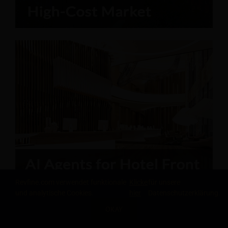
Revfine.com verwendet funktionale
Klicke
für unsere
und analytische Cookies.
hier
Datenschutzerklärung.
OKAY