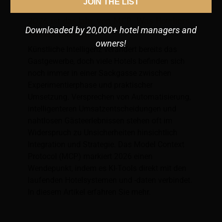
JOIN THE LIST
2026 ist das Jahr von MCP: Was Hoteliers
Downloaded by 20,000+ hotel managers and
wissen müssen
owners!
Künstliche Intelligenz verändert bereits das
Gastgewerbe, doch viele Hotels befinden sich
noch immer in einer Sackgasse zwischen
Experimentierphase und praktischer
Umsetzung. Versprechen von Automatisierung,
intelligenteren Umsatzentscheidungen und
nahtlosen Gästeerlebnissen stehen oft im
Widerspruch zu Unsicherheiten hinsichtlich
Integration und Strategie. Das Model Context
Protocol (MCP) markiert 2026 einen
Wendepunkt, indem es KI-Tools direkt mit den
laufenden Hotelsystemen und -daten verbindet.
In diesem Artikel erfahren Sie mehr.