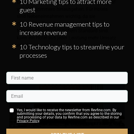
10 Marketing tips to attract more
Dienstleistungen gemeint, die über den Verkauf
guest
von Hotelzimmern hinausgehen. Für Hotels
sind Nebeneinnahmen wichtig, da sie
10 Revenue management tips to
zusätzliche Einnahmen bringen. Wenn
Nebenleistungen von hohem Standard sind,
increase revenue
kann ein Hotel aus jeder Leistung mehr Umsatz
erzielen.
10 Technology tips to streamline your
processes
Yes, I would like to receive the newsletter from Revfine.com. By
submitting your details, you confirm that you agree to the storing
and processing of your data by Revfine.com as described in our
Privacy Policy
.