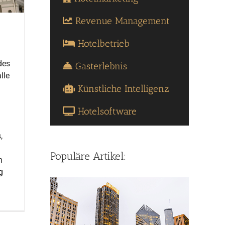
Revenue Management
Hotelbetrieb
des
Gasterlebnis
lle
Künstliche Intelligenz
Hotelsoftware
,
Populäre Artikel:
n
g