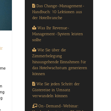
Das Change-Management-
Handbuch: 10 Lektionen aus
der Hotelbranche
Was Ihr Revenue-
Management-System leisten
sollte
ür
Wie Sie über die
Zimmerbelegung
hinausgehende Einnahmen für
das Hotelwachstum generieren
teme
können
Wie Sie jeden Schritt der
en
Gästereise in Umsatz
ung
verwandeln können
ng
On-Demand-Webinar:
e