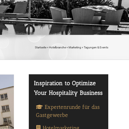
Startseite
»
Hotelbranche
»
Marketing
»
Tagungen & Events
Expertenrunde für das
Gastgewerbe
Hotelmarketing