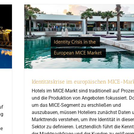
Identitätskrise im europäischen MICE-Mar
Hotels im MICE-Markt sind traditionell auf Proze
und die Produktion von Angeboten fokussiert. D
um das MICE-Segment zu erschließen und
uf
auszubauen, müssen Hoteliers zunächst Daten 
ng
Markttrends verstehen, um ihre Identität in dies
Sektor zu definieren. Letztendlich führt die Kennt
ie
der Marktnachfrage und der Kunden zu größere