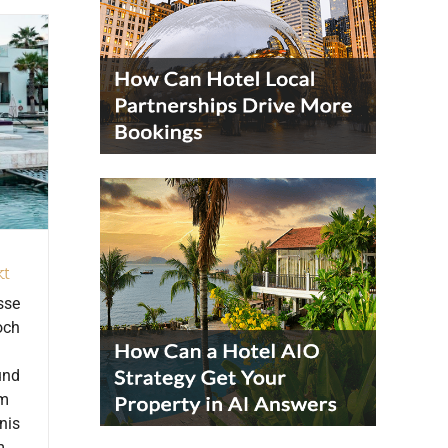
kt
sse
och
und
em
nis
m