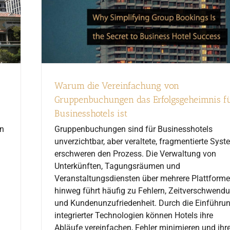
Warum die Vereinfachung von
Gruppenbuchungen das Erfolgsgeheimnis f
Businesshotels ist
on
Gruppenbuchungen sind für Businesshotels
unverzichtbar, aber veraltete, fragmentierte Sys
erschweren den Prozess. Die Verwaltung von
Unterkünften, Tagungsräumen und
Veranstaltungsdiensten über mehrere Plattform
hinweg führt häufig zu Fehlern, Zeitverschwend
und Kundenunzufriedenheit. Durch die Einführu
integrierter Technologien können Hotels ihre
Abläufe vereinfachen, Fehler minimieren und ihr