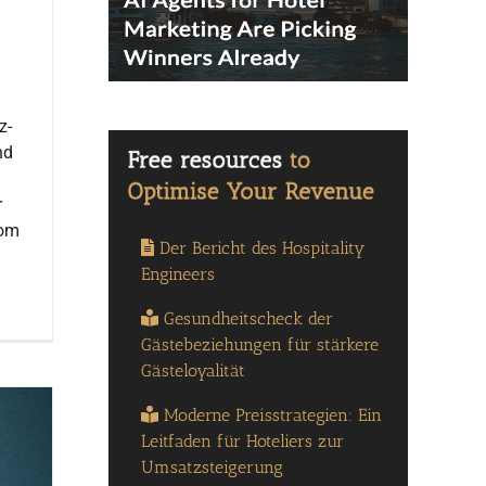
z-
nd
r
hom
Der Bericht des Hospitality
Engineers
Gesundheitscheck der
Gästebeziehungen für stärkere
Gästeloyalität
Moderne Preisstrategien: Ein
Leitfaden für Hoteliers zur
Umsatzsteigerung