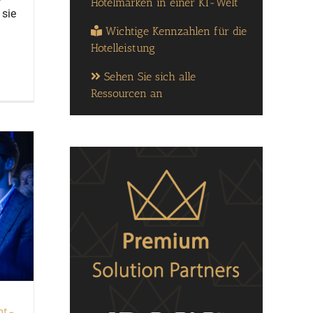
Hotelmarken in einer KI-Welt
 sie
Wichtige Kennzahlen für die
Hotelleistung
Sehen Sie sich alle
Ressourcen an
nt-