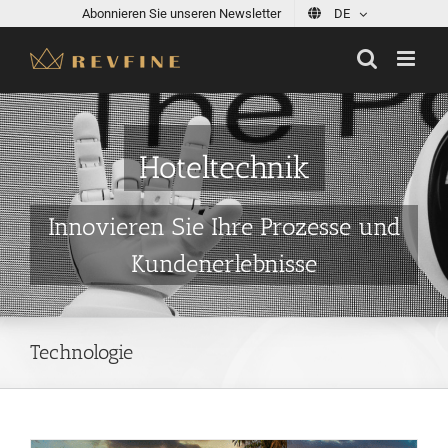
Skip
Abonnieren Sie unseren Newsletter
DE
to
content
Hoteltechnik
Innovieren Sie Ihre Prozesse und
Kundenerlebnisse
Technologie