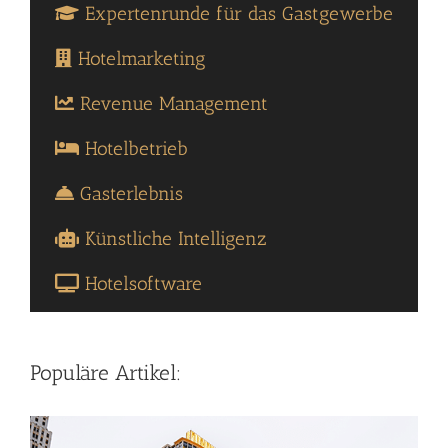
Expertenrunde für das Gastgewerbe
Hotelmarketing
Revenue Management
Hotelbetrieb
Gasterlebnis
Künstliche Intelligenz
Hotelsoftware
Populäre Artikel: