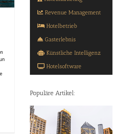
Revenue Management
Hotelbetrieb
Gasterlebnis
Künstliche Intelligenz
en
nun
Hotelsoftware
e
Populäre Artikel: