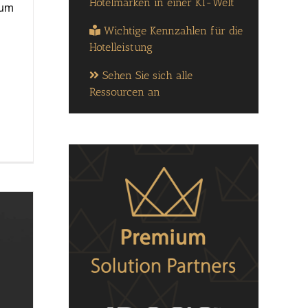
Hotelmarken in einer KI-Welt
 um
Wichtige Kennzahlen für die
Hotelleistung
Sehen Sie sich alle
Ressourcen an