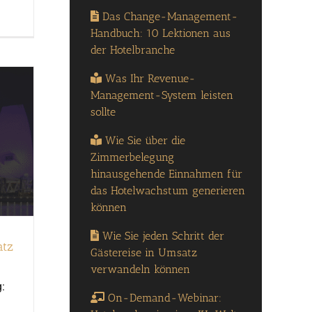
Das Change-Management-
Handbuch: 10 Lektionen aus
der Hotelbranche
Was Ihr Revenue-
Management-System leisten
sollte
Wie Sie über die
Zimmerbelegung
hinausgehende Einnahmen für
das Hotelwachstum generieren
können
Wie Sie jeden Schritt der
atz
Gästereise in Umsatz
verwandeln können
:
On-Demand-Webinar: