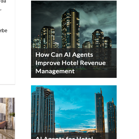
 da
,
m
erbe