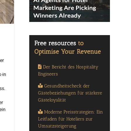
er
Der Bericht des Hospitality
Engineers
-in
Gesundheitscheck der
ss.
Gästebeziehungen für stärkere
Gästeloyalität
er
ein
Moderne Preisstrategien: Ein
Leitfaden für Hoteliers zur
Umsatzsteigerung