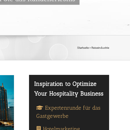
Startseite
»
Reiseindustrie
Expertenrunde für das
Gastgewerbe
Hotelmarketing