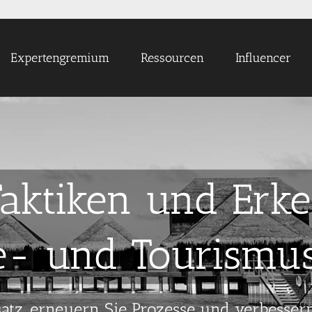
Expertengremium
Ressourcen
Influencer
Taktiken und Erk
se- und Tourismu
tz, erneuern Sie Prozesse und verbesser