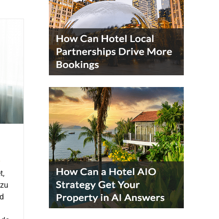
n
t,
 zu
nd