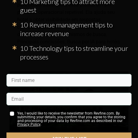
10 Marketing tips to attract more
para hotéis transforma essa prática em um
guest
processo operacional repetível. Ela ajuda seu
hotel a obter visibilidade em respostas
10 Revenue management tips to
conversacionais sem substituir a otimização
increase revenue
comprovada para mecanismos de busca.
Principais conclusões: Busca por IA para hotéis
10 Technology tips to streamline your
processes
Yes, I would like to receive the newsletter from Revfine.com. By
submitting your details, you confirm that you agree to the storing
and processing of your data by Revfine.com as described in our
Privacy Policy
.