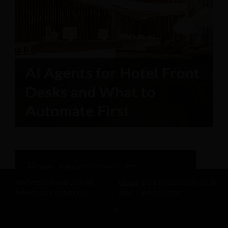
Revfine.com usa cookies
Clique
para a nossa política de
funcionais e analíticos.
aqui
privacidade.
OK
Relatório do Engenheiro de Hospitalidade