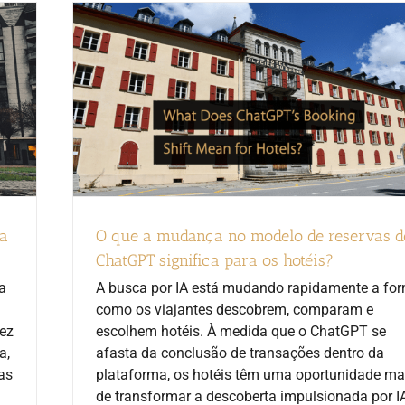
ca
O que a mudança no modelo de reservas d
ChatGPT significa para os hotéis?
a
A busca por IA está mudando rapidamente a fo
como os viajantes descobrem, comparam e
ez
escolhem hotéis. À medida que o ChatGPT se
a,
afasta da conclusão de transações dentro da
as
plataforma, os hotéis têm uma oportunidade ma
de transformar a descoberta impulsionada por I