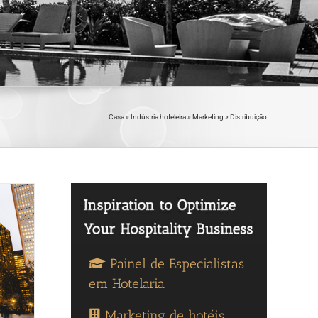
Casa
»
Indústria hoteleira
»
Marketing
»
Distribuição
Painel de Especialistas
em Hotelaria
Marketing de hotéis