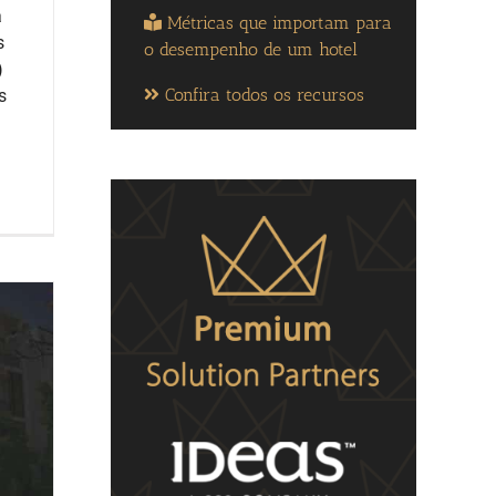
a
Métricas que importam para
s
o desempenho de um hotel
)
Confira todos os recursos
s