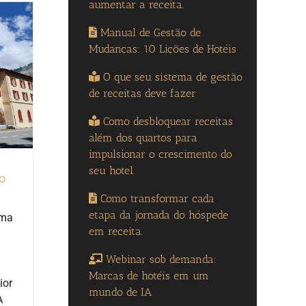
aumentar a receita.
Manual de Gestão de
Mudanças: 10 Lições de Hotéis
O que seu sistema de gestão
de receitas deve fazer
Como desbloquear receitas
além dos quartos para
impulsionar o crescimento do
seu hotel.
o
Como transformar cada
etapa da jornada do hóspede
rma
em receita.
Webinar sob demanda:
Marcas de hotéis em um
ior
mundo de IA
A