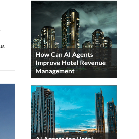
a
r
eus