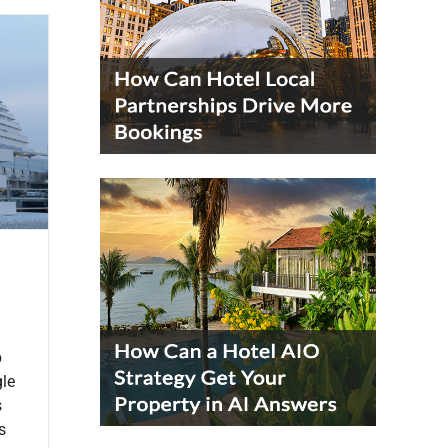
b
gle
s
s