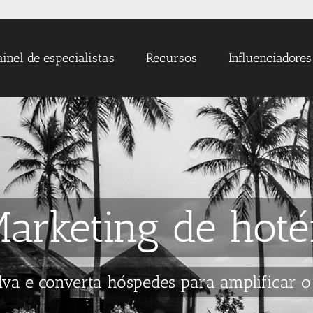
ainel de especialistas
Recursos
Influenciadores
arketing de hoté
lva e converta hóspedes para amplificar 