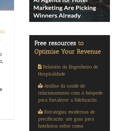
as.
o
o
o,
Relatório do Engenheiro de
Hospitalidade
Análise da saúde do
e
relacionamento com o hóspede
para fortalecer a fidelização.
Estratégias modernas de
precificação: um guia para
hoteleiros sobre como