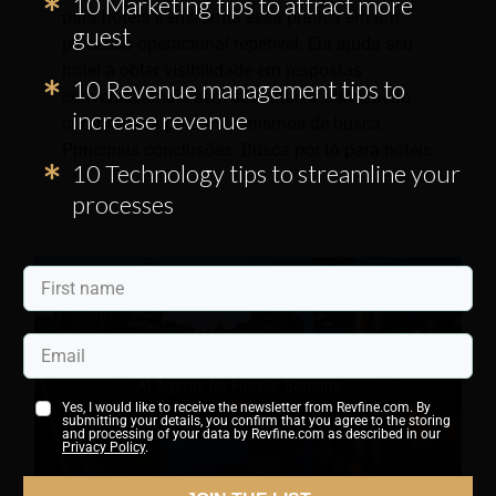
10 Marketing tips to attract more
para hotéis transforma essa prática em um
guest
processo operacional repetível. Ela ajuda seu
hotel a obter visibilidade em respostas
10 Revenue management tips to
conversacionais sem substituir a otimização
increase revenue
comprovada para mecanismos de busca.
Principais conclusões: Busca por IA para hotéis
10 Technology tips to streamline your
processes
Yes, I would like to receive the newsletter from Revfine.com. By
submitting your details, you confirm that you agree to the storing
and processing of your data by Revfine.com as described in our
Privacy Policy
.