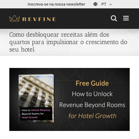
Skip
Inscreva-se na nossa newsletter
PT
to
content
Como desbloquear receitas além dos
quartos para impulsionar o crescimento do
seu hotel.
View
Larger
Image