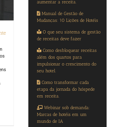
aumentar a receita.
Manual de Gestão de
Mudanças: 10 Lições de Hotéis
O que seu sistema de gestão
nte
de receitas deve fazer
em
Como desbloquear receitas
dos
além dos quartos para
impulsionar o crescimento do
ens
seu hotel.
Como transformar cada
a
etapa da jornada do hóspede
em receita.
Webinar sob demanda:
Marcas de hotéis em um
mundo de IA