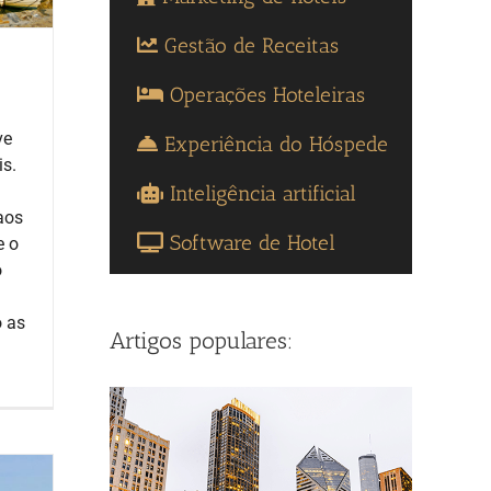
Gestão de Receitas
Operações Hoteleiras
ve
Experiência do Hóspede
is.
Inteligência artificial
aos
Software de Hotel
e o
o
o as
Artigos populares: