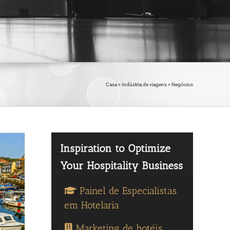
Casa
»
Indústria de viagens
»
Negócios
Painel de Especialistas
em Hotelaria
Marketing de hotéis