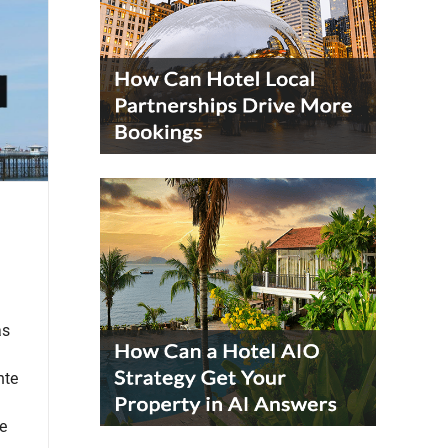
as
nte
e