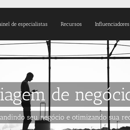
ainel de especialistas
Recursos
Influenciadores
iagem de negóci
andindo seu negócio e otimizando sua rec