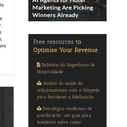
ra
te
r
s
,
ara
Relatório do Engenheiro de
Hospitalidade
Análise da saúde do
relacionamento com o hóspede
para fortalecer a fidelização.
Estratégias modernas de
precificação: um guia para
hoteleiros sobre como