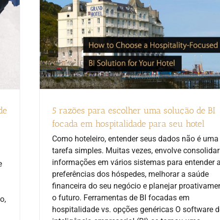
de
5 razões para escolher uma solução de BI
focada em hospitalidade para seu hotel
Como hoteleiro, entender seus dados não é uma
tarefa simples. Muitas vezes, envolve consolidar
informações em vários sistemas para entender 
e
preferências dos hóspedes, melhorar a saúde
financeira do seu negócio e planejar proativame
o futuro. Ferramentas de BI focadas em
o,
hospitalidade vs. opções genéricas O software d