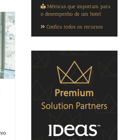
Métricas que importam para
o desempenho de um hotel
Confira todos os recursos
s
ivo