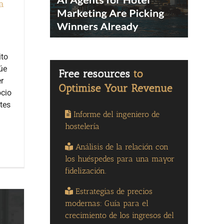
a
ito
núe
r
ocio
tes
Informe del ingeniero de
hostelería
Análisis de la relación con
los huéspedes para una mayor
fidelización.
Estrategias de precios
modernas: Guía para el
crecimiento de los ingresos del