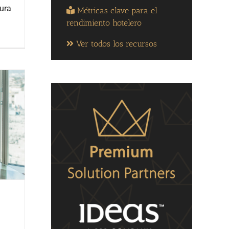
ura
Métricas clave para el
rendimiento hotelero
Ver todos los recursos