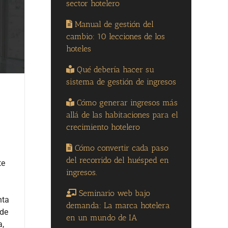
sector hotelero
Manual de gestión del
cambio: 10 lecciones de los
hoteles
Qué debería hacer su
sistema de gestión de ingresos
Cómo generar ingresos más
allá de las habitaciones para el
crecimiento hotelero
Cómo convertir cada paso
del recorrido del huésped en
te
ingresos.
Seminario web bajo
nta
demanda: La marca hotelera
 de
en un mundo de IA
a,