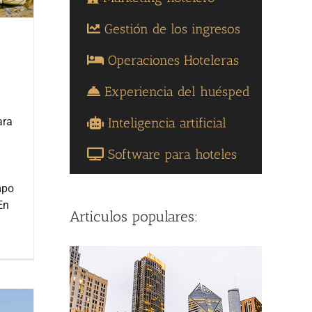
Gestión de los ingresos
Operaciones Hoteleras
Experiencia del huésped
Inteligencia artificial
ara
a
Software para hoteles
mpo
En
Articulos populares: