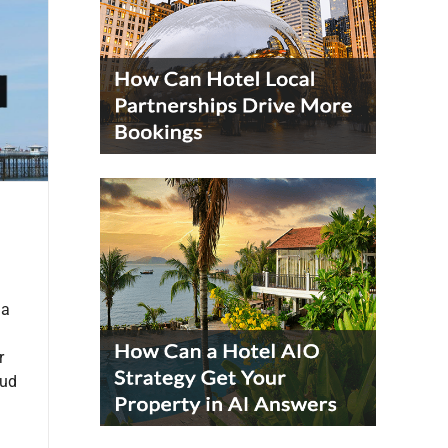
na
r
lud