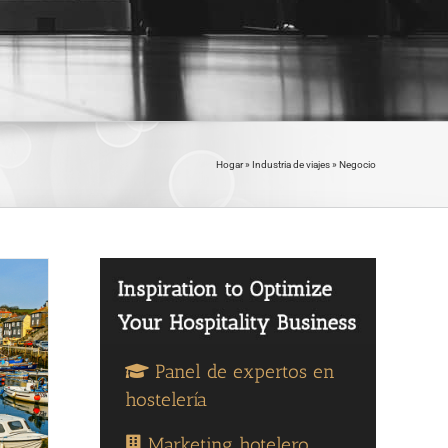
Hogar
»
Industria de viajes
»
Negocio
Panel de expertos en
hostelería
Marketing hotelero