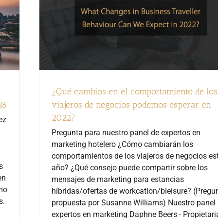
e
¿Qué cambios en el comportamiento de los
26
viajeros de negocios podemos esperar en
2022?
ez
Pregunta para nuestro panel de expertos en
marketing hotelero ¿Cómo cambiarán los
comportamientos de los viajeros de negocios es
s
año? ¿Qué consejo puede compartir sobre los
en
mensajes de marketing para estancias
omo
híbridas/ofertas de workcation/bleisure? (Pregu
s.
propuesta por Susanne Williams) Nuestro panel
expertos en marketing Daphne Beers - Propietari