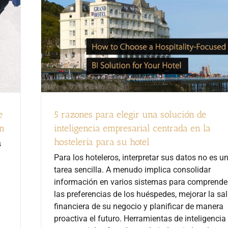
e
5 razones para elegir una solución de
an
inteligencia empresarial centrada en la
hostelería para su hotel
s
Para los hoteleros, interpretar sus datos no es u
tarea sencilla. A menudo implica consolidar
información en varios sistemas para comprende
las preferencias de los huéspedes, mejorar la sa
financiera de su negocio y planificar de manera
proactiva el futuro. Herramientas de inteligencia