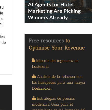
lau
de
la
PI-
des
r de
Informe del ingeniero de
hostelería
Análisis de la relación con
los huéspedes para una mayor
fidelización.
Estrategias de precios
modernas: Guía para el