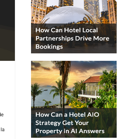
de
 la