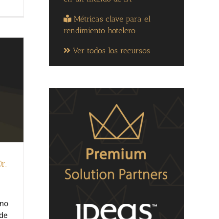
Métricas clave para el
rendimiento hotelero
Ver todos los recursos
r.
omo
 de