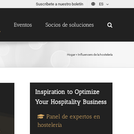
Suscríbete a nuestro boletín
ES
s
Eventos
Socios de soluciones
Hogar
»
Influencers de la hostelería
Panel de expertos en
hostelería