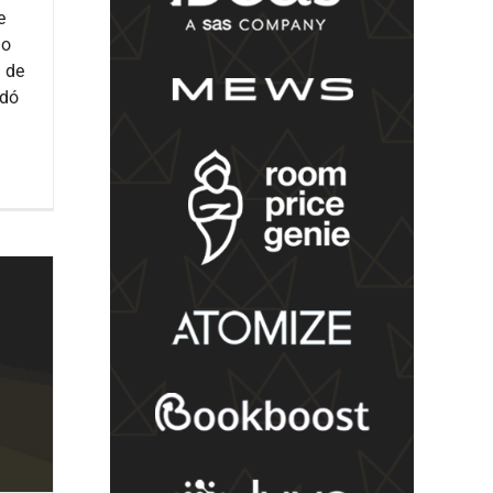
e
do
a de
ndó