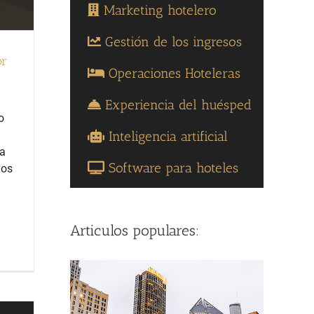
Marketing hotelero
Gestión de los ingresos
or
Operaciones Hoteleras
Experiencia del huésped
o
Inteligencia artificial
ia
Software para hoteles
jos
Articulos populares: