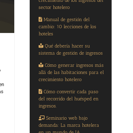
crecimiento de los ingresos del
sector hotelero
Manual de gestión del
cambio: 10 lecciones de los
hoteles
Qué debería hacer su
sistema de gestión de ingresos
Cómo generar ingresos más
o
allá de las habitaciones para el
crecimiento hotelero
en
Cómo convertir cada paso
as
del recorrido del huésped en
ingresos.
Seminario web bajo
demanda: La marca hotelera
en un mundo de IA