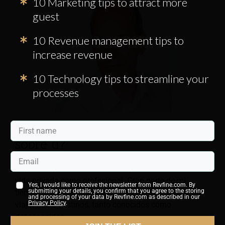
10 Marketing tips to attract more
guest
10 Revenue management tips to
increase revenue
10 Technology tips to streamline your
processes
¿Puedes contarnos un poco
sobre ti?
Soy un emprendedor con varias pasiones tanto en mi
vida privada como profesional. Gran parte de mi
Yes, I would like to receive the newsletter from Revfine.com. By
submitting your details, you confirm that you agree to the storing
tiempo lo paso con amigos y familiares. Me encanta
and processing of your data by Revfine.com as described in our
Privacy Policy
.
viajar hacia destinos, tanto conocidos como
desconocidos.