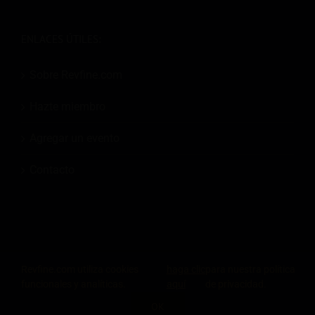
ENLACES ÚTILES:
Sobre Revfine.com
Hazte miembro
Agregar un evento
Contacto
© 2026
Revfine.com
-
Términos y condiciones de publicidad
-
Política de
Revfine.com utiliza cookies
haga clic
para nuestra política
privacidad
.
funcionales y analíticas.
aquí
de privacidad.
LinkedIn
X
Facebook
Instagram
Rss
OK