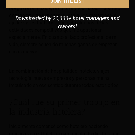
JOIN THE LIST
Me gusta la música, la cultura y los libros. Y disfruto
de todo tipo de deportes. El esquí, los maratones, el
Downloaded by 20,000+ hotel managers and
ajedrez y los triatlones son sólo algunas de las
owners!
actividades competitivas que me apasionan
especialmente. En cuanto al lado profesional de mi
vida, siempre he tenido muchas ganas de empezar
cosas nuevas.
La combinación de hospitalidad, hoteles, viajes,
tecnología, nuevas empresas y personas me ha
impulsado en ese sentido durante todos estos años.
¿Cuál fue su primer trabajo en
la industria hotelera?
Inicialmente comencé como hotelero haciendo
prácticas en el Hotel Intercontinental Berlín. En aquel