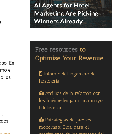
s.
caso. En
omo el
Informe del ingeniero de
mo los
hostelería
Análisis de la relación con
los huéspedes para una mayor
fidelización.
d,
Estrategias de precios
edes.
modernas: Guía para el