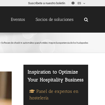
Suscríbete a nuestro boletín
ES
s
Eventos
Socios de soluciones
»
Software de check-in automático para hoteles: mejore la experiencia de los huéspedes
Panel de expertos en
hostelería