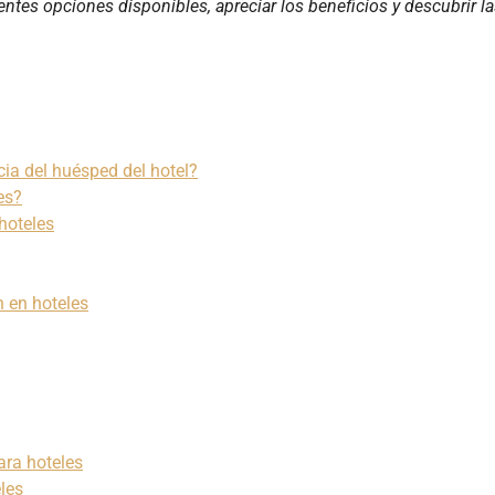
entes opciones disponibles, apreciar los beneficios y descubrir l
cia del huésped del hotel?
es?
hoteles
n en hoteles
ara hoteles
les