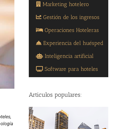
Marketing hotelero
Gestión de los ingresos
Operaciones Hoteleras
Experiencia del huésped
Inteligencia artificial
Software para hoteles
Articulos populares:
teles,
nología