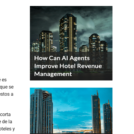
é es
 que se
estos a
 corta
 de la
oteles y