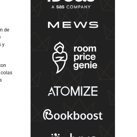
ón de
e
s y
con
 colas
s