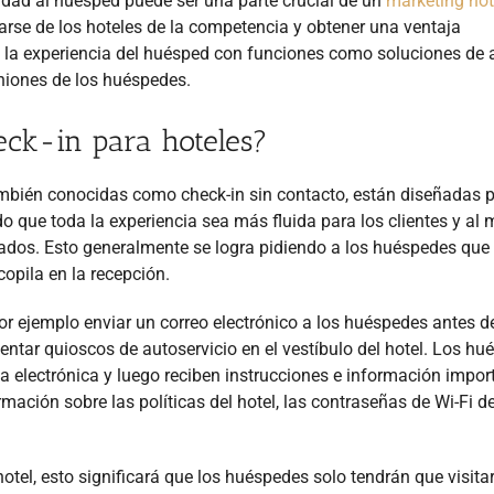
lidad al huésped puede ser una parte crucial de un
marketing hot
arse de los hoteles de la competencia y obtener una ventaja
n la experiencia del huésped con funciones como soluciones de 
niones de los huéspedes.
eck-in para hoteles?
ambién conocidas como check-in sin contacto, están diseñadas 
ndo que toda la experiencia sea más fluida para los clientes y al
eados. Esto generalmente se logra pidiendo a los huéspedes que
opila en la recepción.
r ejemplo enviar un correo electrónico a los huéspedes antes d
ntar quioscos de autoservicio en el vestíbulo del hotel.
Los hu
 electrónica y luego reciben instrucciones e información impor
mación sobre las políticas del hotel, las contraseñas de Wi-Fi de
el, esto significará que los huéspedes solo tendrán que visitar