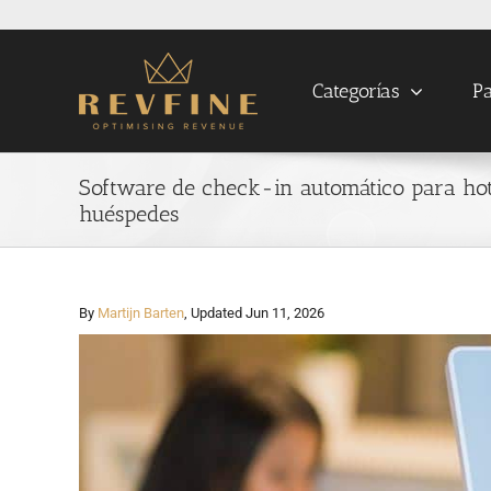
Skip
to
content
Categorías
Pa
Software de check-in automático para hote
huéspedes
By
Martijn Barten
, Updated Jun 11, 2026
View
Larger
Image