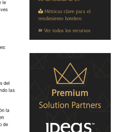
 le
aves
Métricas clave para el
rendimiento hotelero
Ver todos los recursos
es:
s del
endo las
ón la
en
o de