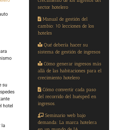
crecimiento de los ingresos del
elero
sector hotelero
auto
Manual de gestión del
cambio: 10 lecciones de los
hoteles
Qué debería hacer su
para
sistema de gestión de ingresos
 mismo
Cómo generar ingresos más
allá de las habitaciones para el
crecimiento hotelero
e su
Cómo convertir cada paso
éspedes
del recorrido del huésped en
tante
ingresos.
l hotel
Seminario web bajo
demanda: La marca hotelera
 la
en un mundo de IA