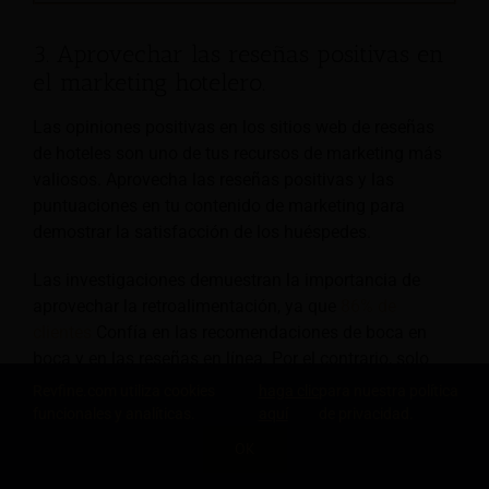
3. Aprovechar las reseñas positivas en
el marketing hotelero.
Las opiniones positivas en los sitios web de reseñas
de hoteles son uno de tus recursos de marketing más
valiosos. Aprovecha las reseñas positivas y las
puntuaciones en tu contenido de marketing para
demostrar la satisfacción de los huéspedes.
Las investigaciones demuestran la importancia de
aprovechar la retroalimentación, ya que
86% de
clientes
Confía en las recomendaciones de boca en
boca y en las reseñas en línea. Por el contrario, solo
40% de clientes
Confía en los mensajes publicitarios.
Revfine.com utiliza cookies
haga clic
para nuestra política
funcionales y analíticas.
aquí
de privacidad.
Esto significa que las reseñas de los clientes son más
OK
efectivas para convencer a los huéspedes de reservar
COMPARTE ESTE CONOCIMIENTO
en tu hotel que tus propios mensajes promocionales.