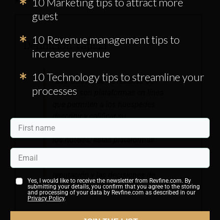
10 Marketing tips to attract more
guest
10 Revenue management tips to
Definición rápida:
increase revenue
10 Technology tips to streamline your
“Los sitios web de reseñas de
processes
hoteles son plataformas en línea
que permiten a los huéspedes
describir y calificar su
experiencia de alojamiento. Para
los hoteles, estas plataformas
requieren gestión, ya que pueden
influir en la visibilidad, la
reputación y las decisiones de
Yes, I would like to receive the newsletter from Revfine.com. By
reserva.”
submitting your details, you confirm that you agree to the storing
and processing of your data by Revfine.com as described in our
Privacy Policy
.