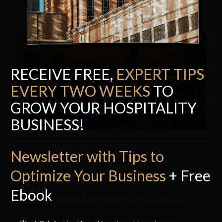
RECEIVE FREE,
EXPERT TI
P
S
EVERY TWO WEEKS
TO
GROW YOUR HOSPITALITY
BUSINESS!
¿Cómo puede una estrategia AIO hotelera
Newsletter with Tips to
integrar la IA en su propiedad?
Optimize Your Business
+ Free
Respuestas
Ebook
La optimización de búsqueda con IA para
hoteles consiste en facilitar que los sistemas
de búsqueda con IA descubran, interpreten,