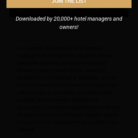
JOIN THE LIST
Downloaded by 20,000+ hotel managers and
owners!
¿Cómo pueden los agentes de IA mejorar
la gestión de ingresos hoteleros?
Los agentes de IA para el hotel revenue
management son sistemas de software que
persiguen objetivos de ingresos mediante
acciones como ajustar tarifas, actualizar
pronósticos y monitorear la demanda, con una
mínima intervención humana. Su importancia
radica en que la tecnología de ingresos está
pasando de recomendar decisiones a
ejecutarlas, y los hoteles que definen los límites
de autonomía con anticipación pueden ajustar
los precios más rápidamente que aquellos que
esperan.