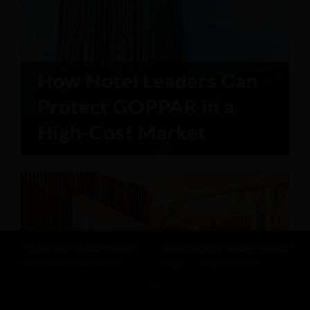
Revfine.com utiliza cookies
haga clic
para nuestra política
funcionales y analíticas.
aquí
de privacidad.
OK