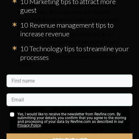
10 Marketing tips to attract more
verifiquen y citen el sitio web, los listados y la
guest
información pública de un establecimiento.
Una estrategia AIO para hoteles convierte esta
10 Revenue management tips to
práctica en un proceso operativo repetible.
increase revenue
Ayuda a su hotel a obtener visibilidad en las
respuestas conversacionales sin reemplazar la
10 Technology tips to streamline your
optimización de motores de búsqueda
processes
probada. Puntos clave: Búsqueda con IA para
hoteles
Yes, I would like to receive the newsletter from Revfine.com. By
submitting your details, you confirm that you agree to the storing
and processing of your data by Revfine.com as described in our
Privacy Policy
.