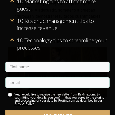
10 Marketing tips to attract more
marco de cinco pasos para elegir el flujo de
guest
trabajo de IA adecuado, someterlo a pruebas
rigurosas y demostrar resultados cuantificables
10 Revenue management tips to
antes de ampliarlo. ¿Por qué?
increase revenue
10 Technology tips to streamline your
processes
Yes, I would like to receive the newsletter from Revfine.com. By
submitting your details, you confirm that you agree to the storing
and processing of your data by Revfine.com as described in our
Privacy Policy
.
Cómo los agentes de voz con IA pueden