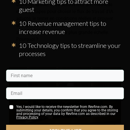
10 Marketing tips to attract more
Dans cet article, vous découvrirez une méthode
guest
en cinq étapes pour choisir le flux de travail d'IA
adapté, le tester en conditions réelles et prouver
10 Revenue management tips to
des retours sur investissement mesurables
increase revenue
avant tout déploiement à plus grande échelle.
Pourquoi ?
10 Technology tips to streamline your
processes
Yes, I would like to receive the newsletter from Revfine.com. By
submitting your details, you confirm that you agree to the storing
and processing of your data by Revfine.com as described in our
Privacy Policy
.