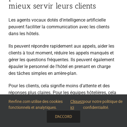
mieux servir leurs clients
Les agents vocaux dotés d'intelligence artificielle
peuvent faciliter la communication avec les clients
dans les hôtels.
Ils peuvent répondre rapidement aux appels, aider les
clients à tout moment, réduire les appels manqués et
gérer les questions fréquentes. Ils peuvent également
épauler le personnel de l'hôtel en prenant en charge
des tâches simples en arrière-plan.
Pour les clients, cela signifie moins d'attente et des
réponses plus claires. Pour les équipes hôtelières, cela
signifie moins de pression et plus de temps pour un
Revfine.com utilise des cookies
Cliquez
pour notre politique de
service personnalisé.
fonctionnels et analytiques.
ici
confidentialité.
D'ACCORD
Utilisées à bon escient, les assistants vocaux IA
PARTAGEZ CETTE CONNAISSANCE
peuvent aider les hôtels à offrir une communication