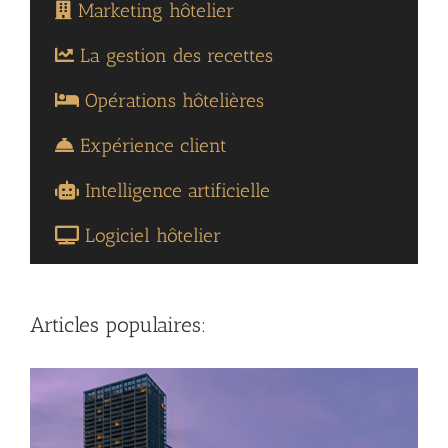
Marketing hôtelier
La gestion des recettes
Opérations hôtelières
Expérience client
Intelligence artificielle
Logiciel hôtelier
Articles populaires: