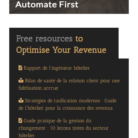
Rapport de l'ingénieur hôtelier
Bilan de santé de la relation client pour une
fidélisation accrue
Stratégies de tarification modernes : Guide
de l'hôtelier pour la croissance des revenus
Guide pratique de la gestion du
changement : 10 leçons tirées du secteur
hôtelier