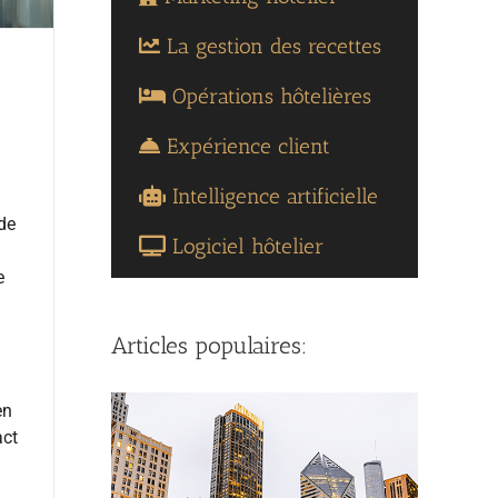
La gestion des recettes
Opérations hôtelières
Expérience client
Intelligence artificielle
de
Logiciel hôtelier
e
Articles populaires:
u
en
act