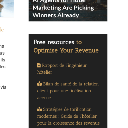
de
ans
lus
ils
Rapport de l'ingénieur
les
hôtelier
Bilan de santé de la relation
avis
client pour une fidélisation
accrue
Stratégies de tarification
modernes : Guide de l'hôtelier
pour la croissance des revenus