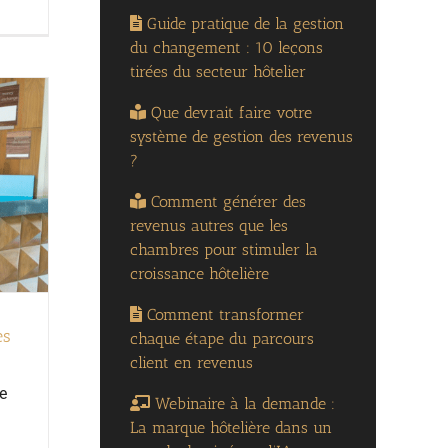
Guide pratique de la gestion
du changement : 10 leçons
tirées du secteur hôtelier
Que devrait faire votre
système de gestion des revenus
?
Comment générer des
revenus autres que les
chambres pour stimuler la
croissance hôtelière
Comment transformer
es
chaque étape du parcours
client en revenus
e
Webinaire à la demande :
La marque hôtelière dans un
i