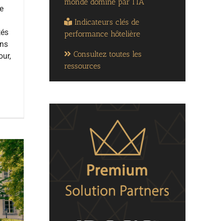
monde dominé par l’IA
de
Indicateurs clés de
tés
performance hôtelière
ons
Consultez toutes les
our,
ressources