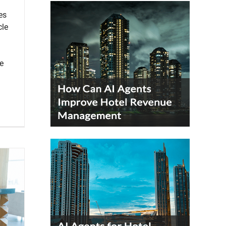
es
cle
e