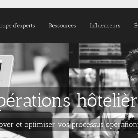
oupe d'experts
Ressources
Influenceurs
É
pérations hôtelièr
over et optimiser vos processus opération