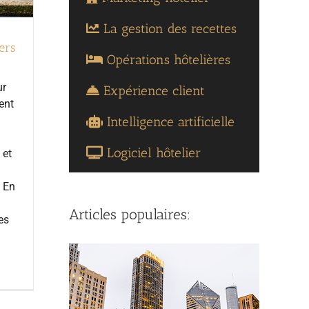
La gestion des recettes
ers
Opérations hôtelières
ur
Expérience client
ent
Intelligence artificielle
Logiciel hôtelier
 et
à
. En
)
Articles populaires:
es