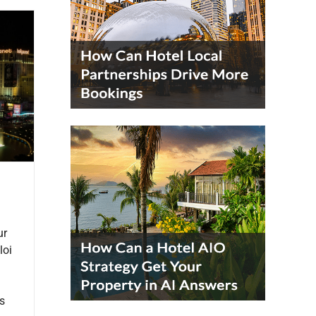
ur
loi
s