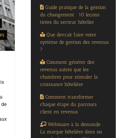
Guide pratique de la gestion
du changement : 10 leçons
tirées du secteur hôtelier
Que devrait faire votre
système de gestion des revenus
?
Comment générer des
revenus autres que les
chambres pour stimuler la
is
croissance hôtelière
Comment transformer
ou
chaque étape du parcours
f de
client en revenus
 aux
Webinaire à la demande :
La marque hôtelière dans un