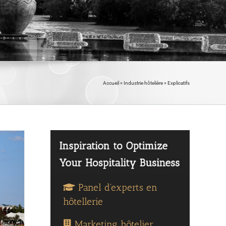
Accueil
»
Industrie hôtelière
»
Explicatifs
Panel d'experts en
hôtellerie
Marketing hôtelier