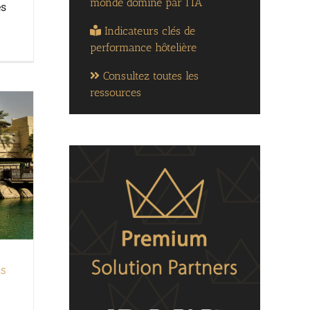
monde dominé par l’IA
és
Indicateurs clés de
performance hôtelière
Consultez toutes les
ressources
ts