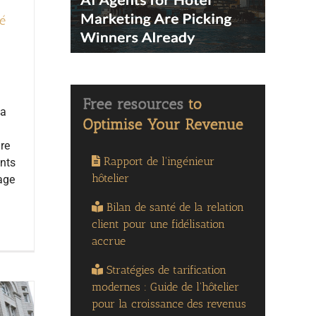
té
la
dre
Rapport de l'ingénieur
ents
hôtelier
mage
Bilan de santé de la relation
client pour une fidélisation
accrue
Stratégies de tarification
modernes : Guide de l'hôtelier
pour la croissance des revenus