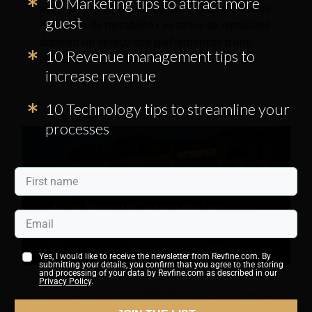
10 Marketing tips to attract more
avoir un impact positif sur la rentabilité. Aperçu
guest
des ratios de rentabilité Les ratios de rentabilité
donnent un aperçu des performances d'une
10 Revenue management tips to
entreprise et constituent des outils clés.
increase revenue
10 Technology tips to streamline your
processes
Yes, I would like to receive the newsletter from Revfine.com. By
submitting your details, you confirm that you agree to the storing
and processing of your data by Revfine.com as described in our
Privacy Policy
.
Qu'est-ce que l'EBITDAR et pourquoi est-