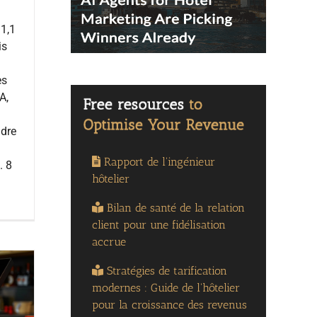
11,1
is
es
A,
ndre
Rapport de l'ingénieur
. 8
hôtelier
Bilan de santé de la relation
client pour une fidélisation
accrue
Stratégies de tarification
modernes : Guide de l'hôtelier
pour la croissance des revenus