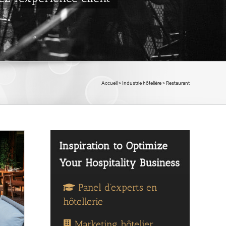
Accueil
»
Industrie hôtelière
»
Restaurant
Panel d'experts en
hôtellerie
Marketing hôtelier