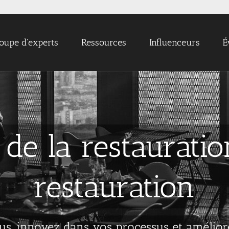
oupe d'experts
Ressources
Influenceurs
É
 de la restauratio
restauration
s, innovez dans vos processus et améliore