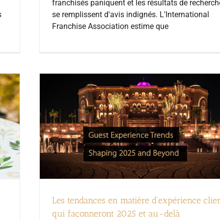
franchisés paniquent et les résultats de recherch
s
se remplissent d'avis indignés. L'International
Franchise Association estime que
Les tendances en matière d'expérience clie
qui façonneront 2025 et au-delà