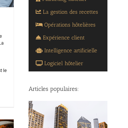
La gestion des recettes
Opérations hôtelières
e
Expérience client
La
Intelligence artificielle
Logiciel hôtelier
t le
Articles populaires: