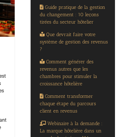
Guide pratique de la gestion
du changement : 10 leçons
tirées du secteur hôtelier
Que devrait faire votre
système de gestion des revenus
?
Comment générer des
revenus autres que les
est
chambres pour stimuler la
s
croissance hôtelière
es
Comment transformer
chaque étape du parcours
client en revenus
ant
Webinaire à la demande :
e
La marque hôtelière dans un