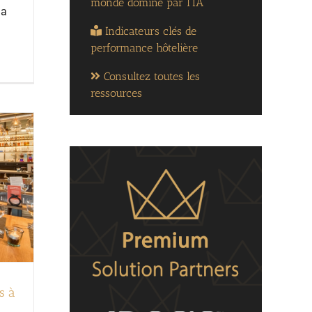
monde dominé par l’IA
la
Indicateurs clés de
performance hôtelière
Consultez toutes les
ressources
s à