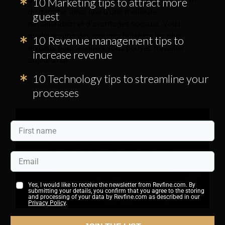
10 Marketing tips to attract more
de gamme, ainsi que d'une meilleure
guest
rémunération et d'avantages sociaux. Voici
quelques-uns des groupes hôteliers les plus
10 Revenue management tips to
luxueux pour lesquels vous pouvez travailler
increase revenue
aujourd'hui.
10 Technology tips to streamline your
processes
Yes, I would like to receive the newsletter from Revfine.com. By
submitting your details, you confirm that you agree to the storing
and processing of your data by Revfine.com as described in our
Privacy Policy
.