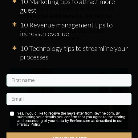
10 Marketing tips to attract more
recherche d'hôtels évolue des résultats par
guest
mots-clés vers des réponses synthétisées qui
comparent les établissements, résument les
10 Revenue management tips to
informations et guident le processus de
réservation. Points clés : Le GEO hôtelier
increase revenue
optimise votre établissement.
10 Technology tips to streamline your
processes
Yes, I would like to receive the newsletter from Revfine.com. By
submitting your details, you confirm that you agree to the storing
and processing of your data by Revfine.com as described in our
Privacy Policy
.