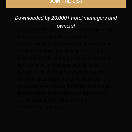
JOIN THE LIST
Les agents d'IA pour le marketing hôtelier
sélectionnent déjà les établissements
Downloaded by 20,000+ hotel managers and
gagnants.
owners!
Les agents d'IA pour le marketing hôtelier sont
des systèmes capables de planifier, de
recommander et d'exécuter des flux de travail
marketing définis, dans le respect des limites
fixées par l'hôtel. Leur importance réside dans
leur influence sur les deux aspects de la
demande : les campagnes menées par les
hôtels et les assistants IA utilisés par les
voyageurs avant même d'accéder à un moteur
de réservation. Points clés : Les agents d'IA
pour le marketing hôtelier sont plus
performants lorsqu'ils