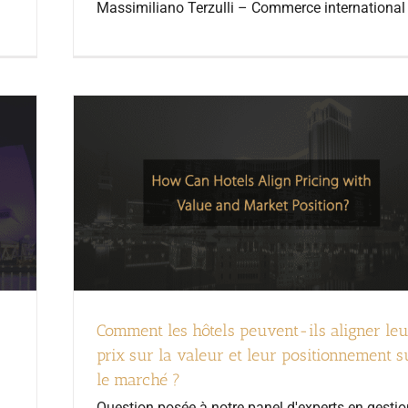
Massimiliano Terzulli – Commerce international
Comment les hôtels peuvent-ils aligner leu
prix sur la valeur et leur positionnement s
le marché ?
Question posée à notre panel d'experts en gestio