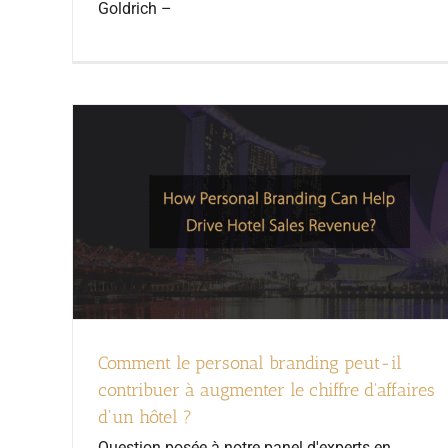
Goldrich –
Comment le personal branding peut-il
contribuer à augmenter le chiffre d'affaires
d'un hôtel ?
Question posée à notre panel d'experts en