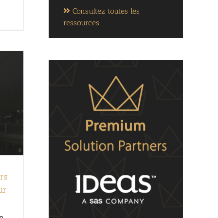
Consultez toutes les
ressources
rs
ur
n