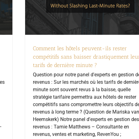
Comment les hôtels peuvent-ils rester
compétitifs sans baisser drastiquement leu
tarifs de dernière minute ?
Question pour notre panel d'experts en gestion d
les
revenus : Sur les marchés où les tarifs de dernièr
minute sont souvent revus à la baisse, quelle
stratégie tarifaire permettra aux hôtels de rester
compétitifs sans compromettre leurs objectifs d
revenus à long terme ? (Question de Mariska va
Heemskerk) Notre panel d'experts en gestion des
–
revenus : Tamie Matthews – Consultante en
revenus, ventes et marketing, RevenYou ;