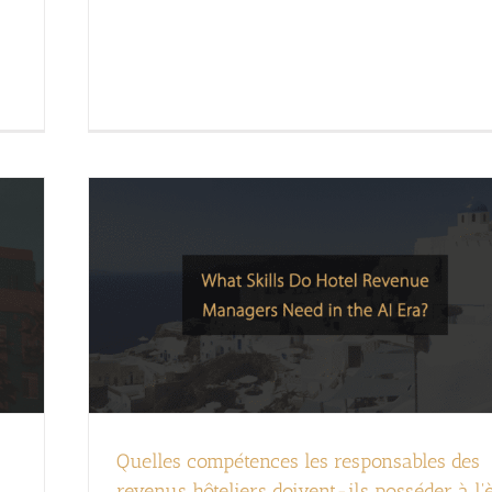
Quelles compétences les responsables des
revenus hôteliers doivent-ils posséder à l'