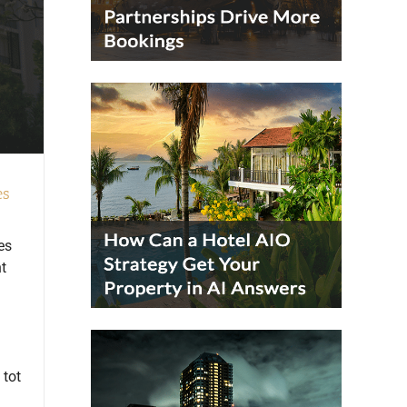
es
es
t
 tot