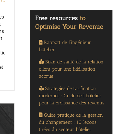
es
t
ns
nt
Rapport de l'ingénieur
hôtelier
tiel
Bilan de santé de la relation
et
client pour une fidélisation
accrue
Stratégies de tarification
modernes : Guide de l'hôtelier
pour la croissance des revenus
Guide pratique de la gestion
du changement : 10 leçons
tirées du secteur hôtelier