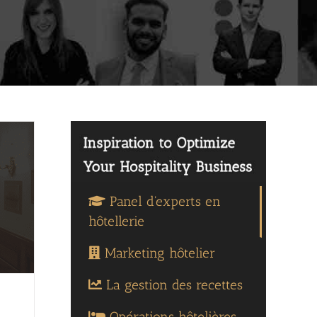
Panel d'experts en
hôtellerie
Marketing hôtelier
La gestion des recettes
Opérations hôtelières