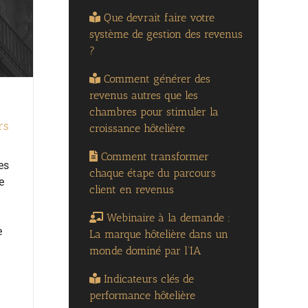
Que devrait faire votre
système de gestion des revenus
?
Comment générer des
revenus autres que les
chambres pour stimuler la
rs
croissance hôtelière
Comment transformer
es
chaque étape du parcours
e
client en revenus
Webinaire à la demande :
e
La marque hôtelière dans un
n
monde dominé par l’IA
Indicateurs clés de
performance hôtelière