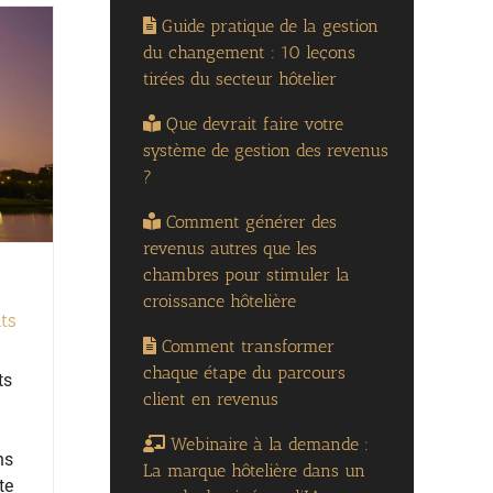
Guide pratique de la gestion
du changement : 10 leçons
tirées du secteur hôtelier
Que devrait faire votre
système de gestion des revenus
?
Comment générer des
revenus autres que les
chambres pour stimuler la
croissance hôtelière
ts
Comment transformer
chaque étape du parcours
ts
client en revenus
Webinaire à la demande :
ns
La marque hôtelière dans un
te