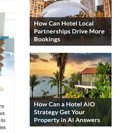
de
ans
lus
ils
les