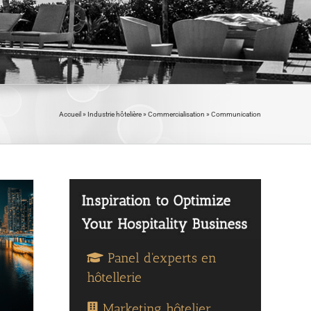
Accueil
»
Industrie hôtelière
»
Commercialisation
»
Communication
Panel d'experts en
hôtellerie
Marketing hôtelier