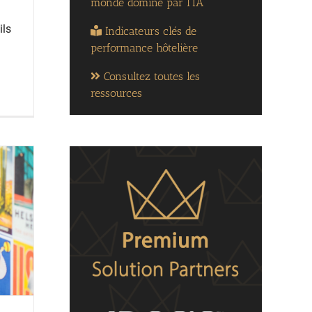
monde dominé par l’IA
ils
Indicateurs clés de
performance hôtelière
Consultez toutes les
ressources