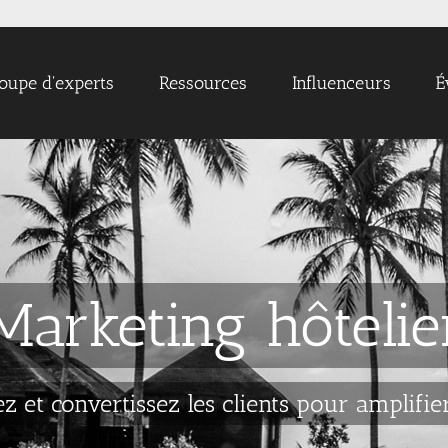
oupe d'experts
Ressources
Influenceurs
É
Marketing hôtelie
ez et convertissez les clients pour amplifie