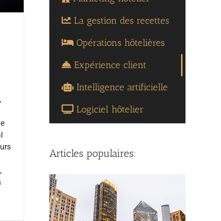
La gestion des recettes
Opérations hôtelières
Expérience client
Intelligence artificielle
,
Logiciel hôtelier
le
l
ours
Articles populaires:
,
s