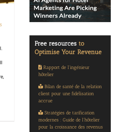
s
l.
Il
Rapport de l'ingénieur
hôtelier
e,
Bilan de santé de la relation
client pour une fidélisation
accrue
Stratégies de tarification
modernes : Guide de l'hôtelier
pour la croissance des revenus