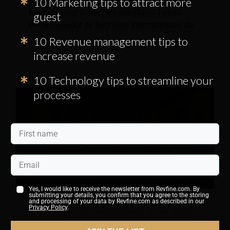
van Heemskerk - Proprietária da Revenue
10 Marketing tips to attract more
Management Works; Massimiliano Terzulli -
guest
Desenvolvedor de Negócios Internacionais da
Franco
10 Revenue management tips to
increase revenue
10 Technology tips to streamline your
processes
Yes, I would like to receive the newsletter from Revfine.com. By
submitting your details, you confirm that you agree to the storing
and processing of your data by Revfine.com as described in our
Privacy Policy
.
Como a IA está remodelando a estratégia
de preços e distribuição de hotéis.