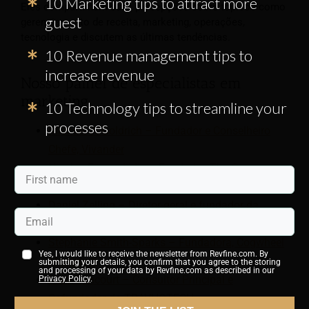
10 Marketing tips to attract more
Eles compartilham suas percepções sobre tópicos como
guest
gerenciamento de receita, marketing, operações,
tecnologia e discutem as últimas tendências.
10 Revenue management tips to
increase revenue
Nosso painel de especialistas em
marketing
10 Technology tips to streamline your
processes
Michael J. Goldrich – Fundador e Conselheiro
Chefe, Vivander
Nicolas Fissendjidis – Fundador, The Orange
Studio
Daniel Zelling – Diretor-geral e fundador da
Opensmjle
Stephanie Smith-Sparks – Fundadora, Cogwheel
Yes, I would like to receive the newsletter from Revfine.com. By
Marketing
submitting your details, you confirm that you agree to the storing
and processing of your data by Revfine.com as described in our
Mark Fancourt – Consultor Principal e
Privacy Policy
.
Cofundador da TRAVHOTECH