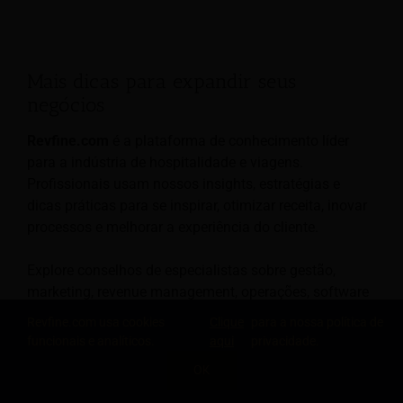
Mais dicas para expandir seus
negócios
Revfine.com
é a plataforma de conhecimento líder
para a indústria de hospitalidade e viagens.
Profissionais usam nossos insights, estratégias e
dicas práticas para se inspirar, otimizar receita, inovar
processos e melhorar a experiência do cliente.
Explore conselhos de especialistas sobre gestão,
marketing, revenue management, operações, software
e tecnologia em nosso dedicado
Hotel
,
Hospitalidade
,
Revfine.com usa cookies
Clique
para a nossa política de
e
Viagem de Turismo
categorias.
funcionais e analíticos.
aqui
privacidade.
OK
COMPARTILHE ESTE CONHECIMENTO