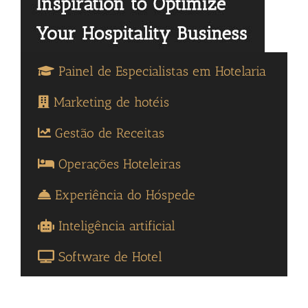
Painel de Especialistas em Hotelaria
Marketing de hotéis
Gestão de Receitas
Operações Hoteleiras
Experiência do Hóspede
Inteligência artificial
Software de Hotel