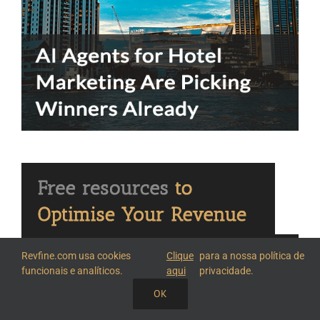
Relatório do Engenheiro de Hospitalidade
Revfine.com usa cookies
Clique
para a nossa política de
funcionais e analíticos.
aqui
privacidade.
Análise da saúde do relacionamento com o
OK
hóspede para fortalecer a fidelização.