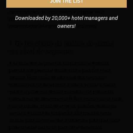
JOIN THE LIST
impulsionadores de desempenho, descobrir
oportunidades de crescimento e adaptar seus
Downloaded by 20,000+ hotel managers and
procedimentos e produtos para atender às
owners!
necessidades diferenciadas dos viajantes.
1. Os benefícios da análise de contas
em nível de segmento
A análise dos segmentos Corporativo e Agência
permite compreender tendências e padrões mais
amplos. Essa visão de alto nível dos negócios
corporativos ou de agência ajuda a avaliar a saúde
geral e o potencial dessas parcerias. Os principais
indicadores de desempenho (KPIs), como receita total,
receita líquida, prazo de entrega, padrões diários da
semana e faixas de ocupação, são cruciais nesta
análise para compreender a dinâmica pela qual você
pode orientar seu hotel para obter benefícios.