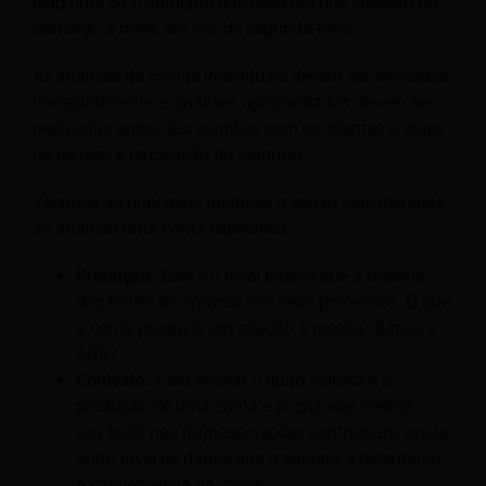
lead time ou o aumento das reservas que chegam no
domingo à noite, em vez de segunda-feira.
As análises de contas individuais devem ser revisadas
trimestralmente, e análises aprofundadas devem ser
realizadas antes das reuniões com os clientes e, claro,
da revisão e renovação do contrato.
Vejamos as principais métricas a serem consideradas
ao analisar uma conta específica:
Produção:
Este é o nível básico que a maioria
dos hotéis incorporou nos seus processos. O que
a conta produziu em relação à receita, diárias e
ADR?
Contexto:
Para avaliar o quão valiosa é a
produção de uma conta e posicionar melhor o
seu hotel nas (re)negociações contratuais, existe
outro nível de dados que o ajudará a determinar
a conveniência da conta: