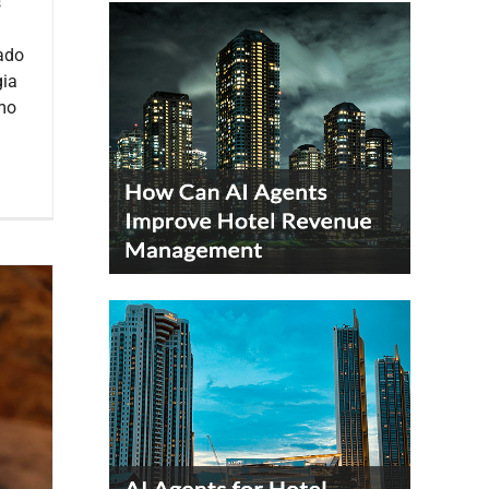
s
ado
gia
omo