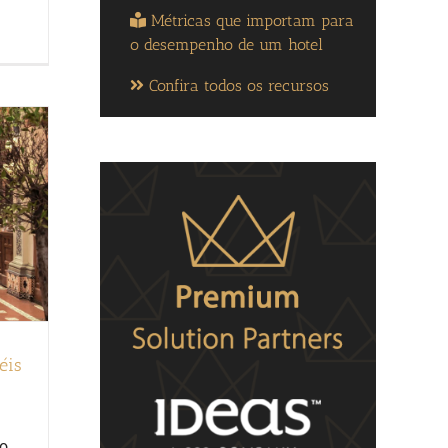
Métricas que importam para
o desempenho de um hotel
Confira todos os recursos
éis
to