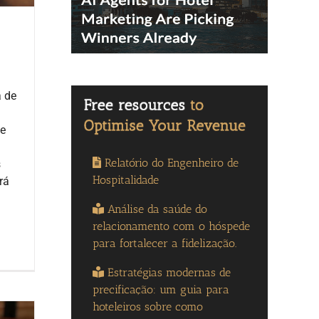
 de
ue
Relatório do Engenheiro de
s
Hospitalidade
rá
Análise da saúde do
relacionamento com o hóspede
para fortalecer a fidelização.
Estratégias modernas de
precificação: um guia para
hoteleiros sobre como