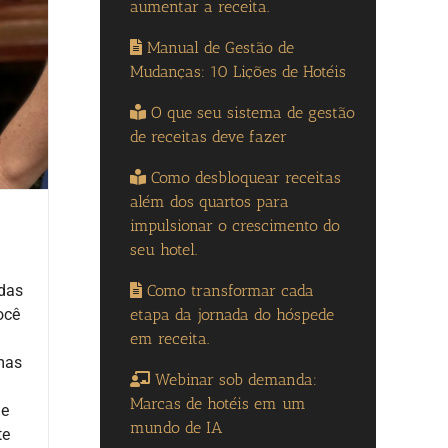
aumentar a receita.
Manual de Gestão de
Mudanças: 10 Lições de Hotéis
O que seu sistema de gestão
de receitas deve fazer
Como desbloquear receitas
além dos quartos para
impulsionar o crescimento do
seu hotel.
Como transformar cada
 das
etapa da jornada do hóspede
ocê
em receita.
umas
Webinar sob demanda:
Marcas de hotéis em um
de
mundo de IA
te