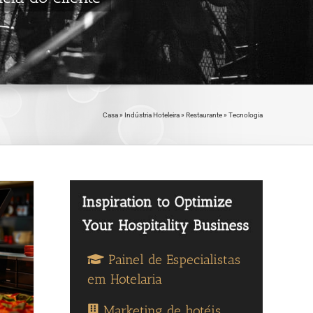
Casa
»
Indústria Hoteleira
»
Restaurante
»
Tecnologia
Painel de Especialistas
em Hotelaria
Marketing de hotéis