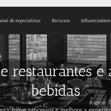
ainel de especialistas
Recursos
Influenciadores
de restaurantes e 
bebidas
eita, inove processos e melhore a experiên