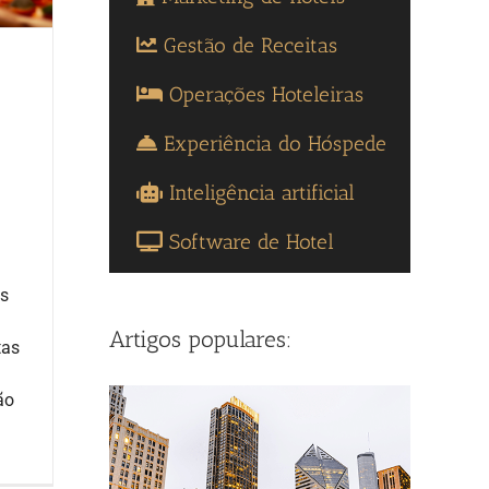
Gestão de Receitas
Operações Hoteleiras
Experiência do Hóspede
Inteligência artificial
Software de Hotel
os
Artigos populares:
tas
ão