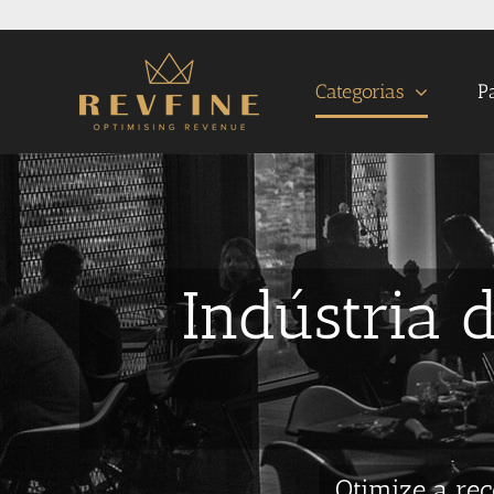
Skip
to
content
Categorias
P
Indústria 
Otimize a rec