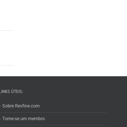
LINKS ÚTEIS:
Sobre Revfine.com
Torne-se um membro