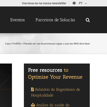
Inscreva-se na nossa newsletter
PT
Eventos
Parceiros de Solução
Casa
»
Portfólio
»
Precisão em vez de promessas vagas: o que seu RMS deve fazer
Relatório do Engenheiro de
Hospitalidade
Análise da saúde do