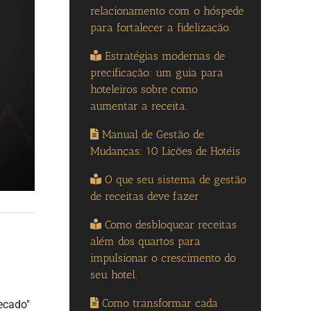
relacionamento com o hóspede
para fortalecer a fidelização.
Estratégias modernas de
precificação: um guia para
hoteleiros sobre como
aumentar a receita.
Manual de Gestão de
Mudanças: 10 Lições de Hotéis
O que seu sistema de gestão
de receitas deve fazer
Como desbloquear receitas
além dos quartos para
impulsionar o crescimento do
seu hotel.
Como transformar cada
ecado"