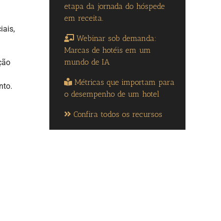
etapa da jornada do hóspede
em receita.
iais,
Webinar sob demanda:
Marcas de hotéis em um
mundo de IA
ção
Métricas que importam para
nto.
o desempenho de um hotel
Confira todos os recursos