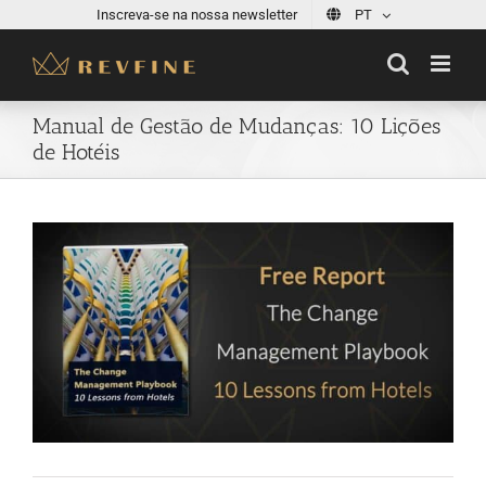
Skip
Inscreva-se na nossa newsletter
PT
to
content
Manual de Gestão de Mudanças: 10 Lições
de Hotéis
View
Larger
Image