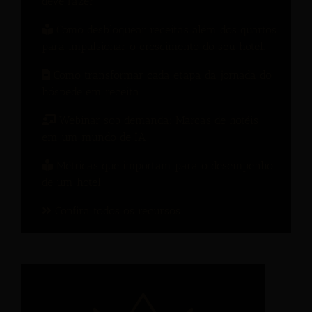
deve fazer
Como desbloquear receitas além dos quartos
para impulsionar o crescimento do seu hotel.
Como transformar cada etapa da jornada do
hóspede em receita.
Webinar sob demanda: Marcas de hotéis
em um mundo de IA
Métricas que importam para o desempenho
de um hotel
Confira todos os recursos