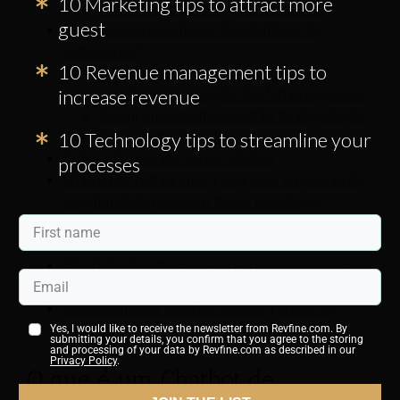
10 Marketing tips to attract more
Chat ao vivo para suporte ao cliente
guest
Quais são os benefícios dos chatbots de
restaurante?
10 Revenue management tips to
Economizando tempo e dinheiro
increase revenue
Upselling e promoção de ofertas especiais
Acompanhamento e Gestão de Reputação
10 Technology tips to streamline your
Recomendações alimentares
Ordenação por voz como o futuro
processes
Chatbot de restaurante: por que as empresas de
hospitalidade precisam dessa tecnologia
Explorando as vantagens dos chatbots de
restaurante
Chatbots de restaurantes: pesquisa por voz para
o setor de turismo e viagens
Selecionando o sistema certo de pedido de
alimentos
Yes, I would like to receive the newsletter from Revfine.com. By
submitting your details, you confirm that you agree to the storing
and processing of your data by Revfine.com as described in our
Privacy Policy
.
O que é um Chatbot de