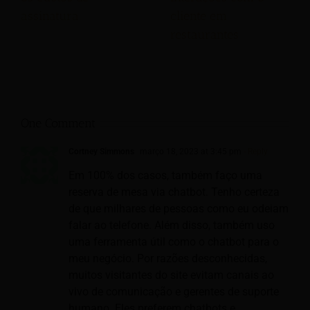
cliente em
assinatura.
restaurantes
One Comment
Cortney Simmons
março 18, 2023 at 3:45 pm
- Reply
Em 100% dos casos, também faço uma
reserva de mesa via chatbot. Tenho certeza
de que milhares de pessoas como eu odeiam
falar ao telefone. Além disso, também uso
uma ferramenta útil como o chatbot para o
meu negócio. Por razões desconhecidas,
muitos visitantes do site evitam canais ao
vivo de comunicação e gerentes de suporte
humano. Eles preferem chatbots e