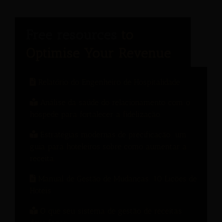
Relatório do Engenheiro de Hospitalidade
Análise da saúde do relacionamento com o
hóspede para fortalecer a fidelização.
Estratégias modernas de precificação: um
guia para hoteleiros sobre como aumentar a
receita.
Manual de Gestão de Mudanças: 10 Lições de
Hotéis
O que seu sistema de gestão de receitas