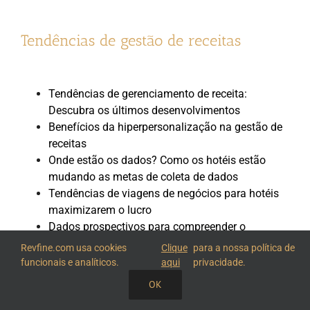
Tendências de gestão de receitas
Tendências de gerenciamento de receita:
Descubra os últimos desenvolvimentos
Benefícios da hiperpersonalização na gestão de
receitas
Onde estão os dados? Como os hotéis estão
mudando as metas de coleta de dados
Tendências de viagens de negócios para hotéis
maximizarem o lucro
Dados prospectivos para compreender o
comportamento dos hóspedes e as tendências
Revfine.com usa cookies
Clique
para a nossa política de
futuras
funcionais e analíticos.
aqui
privacidade.
O desenvolvimento da gestão de receitas na
OK
indústria hoteleira
Uma análise de como os hoteleiros lidaram com