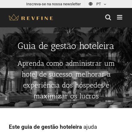
Skip
Inscreva-se na nossa newsletter
PT
to
content
Guia de gestão hoteleira
Aprenda como administrar um
hotel de sucesso, melhorar a
experiência dos hóspedes e
maximizar os lucros
Este guia de gestão hoteleira
ajuda