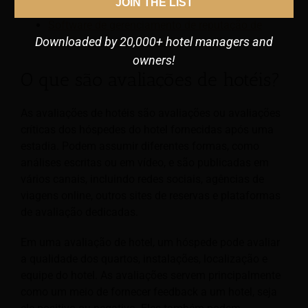
JOIN THE LIST
gerenciamento de revisão e reputação
Software de gerenciamento de reputação de
Downloaded by 20,000+ hotel managers and
hotéis para gerenciar avaliações online
owners!
O que são avaliações de hotéis?
As avaliações de hotéis são avaliações ou avaliações
críticas dos hóspedes do hotel fornecidas após uma
estadia. Podem assumir diferentes formas, como
análises escritas ou em vídeo, e são publicadas em
vários canais, incluindo redes sociais, agências de
viagens online, outros sites de reservas e plataformas
de avaliação dedicadas.
Em uma avaliação de hotel, um hóspede pode avaliar
a qualidade dos quartos, instalações, localização e
equipe do hotel. As avaliações servem principalmente
como um meio de fornecer feedback a um hotel, seja