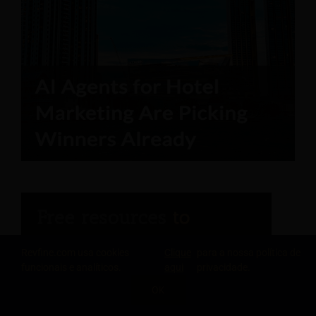
Revfine.com usa cookies
Clique
para a nossa política de
funcionais e analíticos.
aqui
privacidade.
Relatório do Engenheiro de Hospitalidade
OK
COMPARTILHE ESTE CONHECIMENTO
Análise da saúde do relacionamento com o