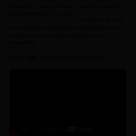
Mostre-lhes a mesma cortesia e reserve um momento
para agradecê-los. De acordo com
o Relatório de
Estatísticas de Reputação Online
da Status Labs, 90%
de consumidores provavelmente frequentarão uma
empresa se todas as suas avaliações forem
respondidas.
Vídeo: Como responder aos comentários?