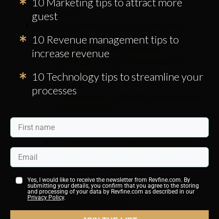
10 Marketing tips to attract more
Por que as avaliações de hotéis são
importantes?
guest
9 dicas para gerenciar avaliações de hotéis
online
10 Revenue management tips to
1. Garanta que seus convidados
increase revenue
aproveitem a melhor estadia possível
2. Identifique problemas e reclamações
10 Technology tips to streamline your
comuns
processes
3. Certifique-se de responder às avaliações
de hotéis on-line
4. Incentive os hóspedes a deixar
comentários on-line
5. Cuide das suas páginas de listagens
6. Esqueça a formalidade e fale com seus
convidados como pessoas reais
7. Não tenha medo de admitir seus erros
Yes, I would like to receive the newsletter from Revfine.com. By
submitting your details, you confirm that you agree to the storing
8. Mantenha os comentários visíveis e na
and processing of your data by Revfine.com as described in our
Privacy Policy
.
vanguarda do seu site
9. Simplifique uma estratégia de