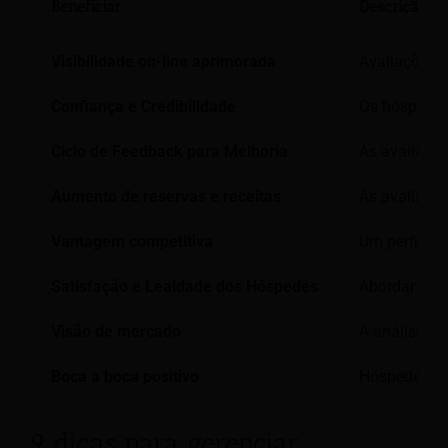
Beneficiar
Descrição
Visibilidade on-line aprimorada
Avaliações 
Confiança e Credibilidade
Os hóspedes
Ciclo de Feedback para Melhoria
As avaliaçõ
Aumento de reservas e receitas
As avaliaçõe
Vantagem competitiva
Um perfil de
Satisfação e Lealdade dos Hóspedes
Abordar o fe
Visão de mercado
A análise da
Boca a boca positivo
Hóspedes sat
9 dicas para gerenciar