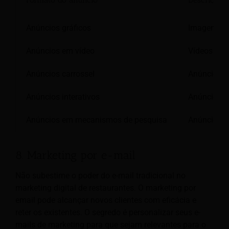
Anúncios gráficos
Imagens es
Anúncios em vídeo
Vídeos din
Anúncios carrossel
Anúncios c
Anúncios interativos
Anúncios e
Anúncios em mecanismos de pesquisa
Anúncios e
8. Marketing por e-mail
Não subestime o poder do e-mail tradicional no
marketing digital de restaurantes. O marketing por
email pode alcançar novos clientes com eficácia e
reter os existentes. O segredo é personalizar seus e-
mails de marketing para que sejam relevantes para o