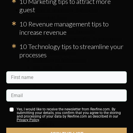
10 Marketing tips to attract more
marketing de restaurantes?
guest
Tendências de marketing digital para
restaurantes em 2026
10 Revenue management tips to
Personalização
increase revenue
Presença comercial do Google
Otimização de mecanismos de busca para
10 Technology tips to streamline your
moradores locais
Gestão de Reputação
processes
Marketing de mídia social
Seu site e SEO
Utilize publicidade paga
Marketing de email
Revisar Impacto
Chatbots de restaurante
Faça uso do ChatGPT
Programa de Fidelização de Clientes
s
Yes, I would like to receive the newsletter from Revfine.com. By
submitting your details, you confirm that you agree to the storing
Pedidos on-line
and processing of your data by Revfine.com as described in our
Privacy Policy
.
Menus QR
Análise de desempenho