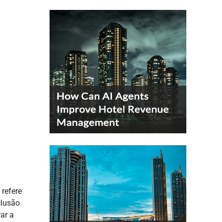
 refere
clusão
ar a