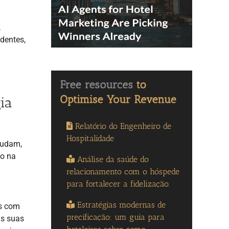
,
dentes,
ia
Relatório do Engenheiro de
Hospitalidade
mudam,
so na
Análise da saúde do
relacionamento com o hóspede
para fortalecer a fidelização.
Estratégias modernas de
os com
precificação: um guia para
às suas