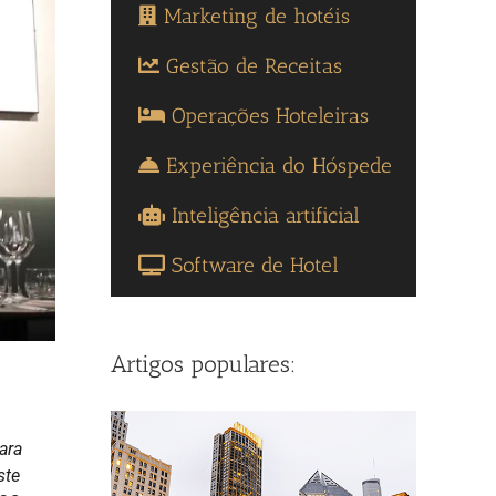
Marketing de hotéis
Gestão de Receitas
Operações Hoteleiras
Experiência do Hóspede
Inteligência artificial
Software de Hotel
Artigos populares:
ara
ste