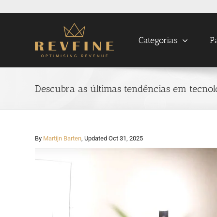
Skip
to
content
Categorias
P
Descubra as últimas tendências em tecnol
By
Martijn Barten
, Updated Oct 31, 2025
View
Larger
Image