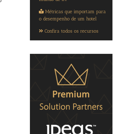
o
Métricas que importam para
o desempenho de um hotel
Confira todos os recursos