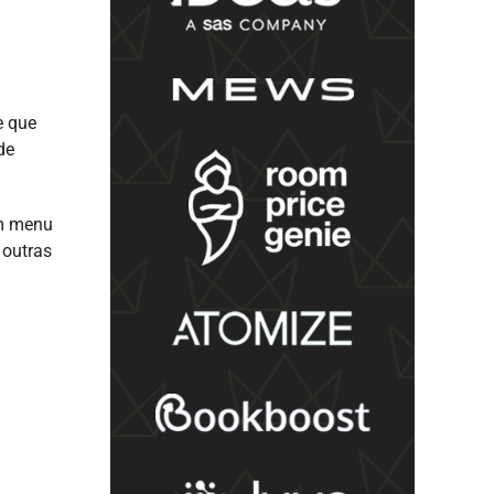
e que
de
um menu
 outras