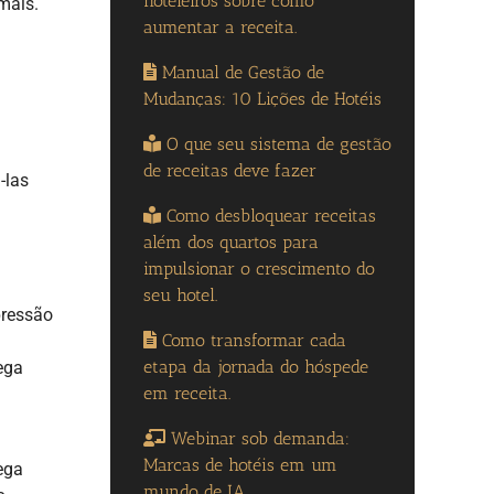
hoteleiros sobre como
mais.
aumentar a receita.
Manual de Gestão de
Mudanças: 10 Lições de Hotéis
O que seu sistema de gestão
de receitas deve fazer
-las
Como desbloquear receitas
além dos quartos para
impulsionar o crescimento do
seu hotel.
pressão
Como transformar cada
etapa da jornada do hóspede
ega
em receita.
Webinar sob demanda:
Marcas de hotéis em um
ega
mundo de IA