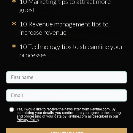
10 Marketing tips to attract more
1. Uma solução higiênica viável
guest
2. Rápido e seguro
3. Níveis superiores de satisfação do
10 Revenue management tips to
cliente
increase revenue
4. A capacidade de oferecer programas de
fidelidade personalizados
10 Technology tips to streamline your
Vídeo: Como funciona o pagamento sem
contato?
processes
Exemplos de dispositivos de pagamento sem
contato
Exemplos de sistemas de pagamento sem
contato
Numerosas agências de cartão de crédito
Bancos e sociedades de construção
Google Pay
Apple Pay
Yes, I would like to receive the newsletter from Revfine.com. By
submitting your details, you confirm that you agree to the storing
Samsung Pay
and processing of your data by Revfine.com as described in our
Privacy Policy
.
Fitbit Pay
Check-in sem contato com um aplicativo móvel