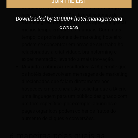
JOIN THE LIST
IA ajuda a economizar tempo:
Em um artigo
recente da Hubspot, 90% de profissionais de
Downloaded by 20,000+ hotel managers and
marketing relataram que a IA os ajudou a gastar
owners!
menos tempo em tarefas manuais. Com mais
tempo, os profissionais de marketing hoteleiro
podem se concentrar em áreas de seu trabalho
relacionadas à criatividade, brainstorming e
experimentação, levando a mais inovação.
IA ajuda a otimizar resultados:
A IA permite que
os hotéis desenvolvam mensagens de marketing
direcionadas que falam diretamente aos
hóspedes em potencial. Ao solicitar que a IA crie
uma linguagem para um público designado com
um tom específico, por exemplo, anúncios e
pages orgânicos podem colher os frutos do
aumento de cliques e conversões.
6 maneiras pelas quais as