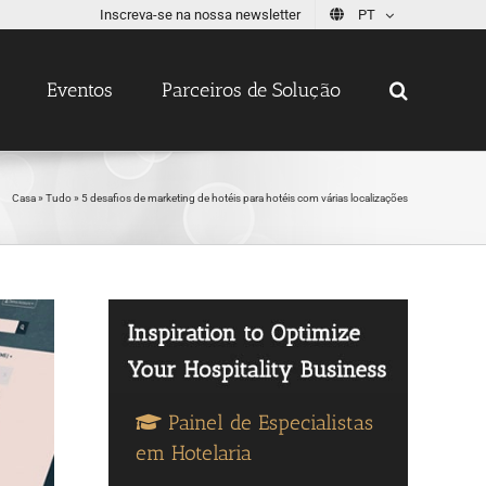
Inscreva-se na nossa newsletter
PT
Eventos
Parceiros de Solução
Casa
»
Tudo
»
5 desafios de marketing de hotéis para hotéis com várias localizações
Painel de Especialistas
em Hotelaria