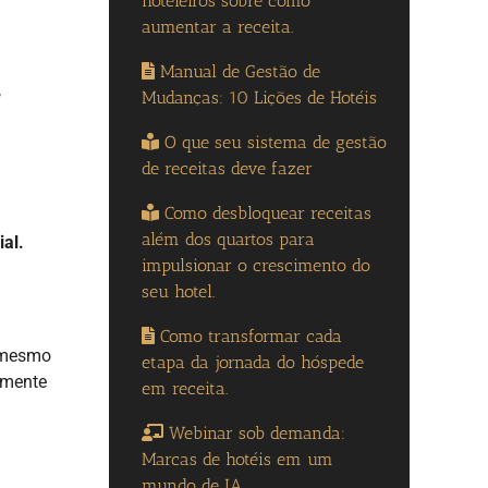
hoteleiros sobre como
aumentar a receita.
Manual de Gestão de
,
Mudanças: 10 Lições de Hotéis
O que seu sistema de gestão
de receitas deve fazer
Como desbloquear receitas
além dos quartos para
ial.
impulsionar o crescimento do
seu hotel.
Como transformar cada
, mesmo
etapa da jornada do hóspede
lmente
em receita.
Webinar sob demanda:
Marcas de hotéis em um
mundo de IA