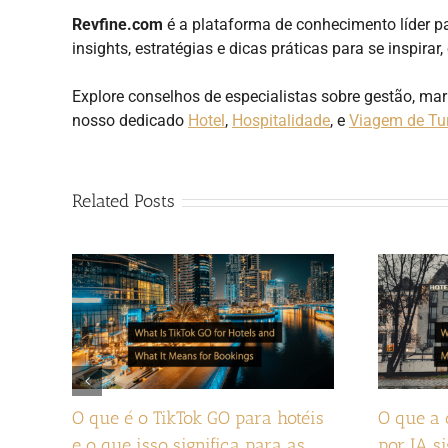
Revfine.com
é a plataforma de conhecimento líder pa
insights, estratégias e dicas práticas para se inspirar
Explore conselhos de especialistas sobre gestão, ma
nosso dedicado
Hotel
,
Hospitalidade
, e
Viagem de Tu
Related Posts
O que é o TikTok GO para hotéis
O que a 
e o que isso significa para as
por IA si