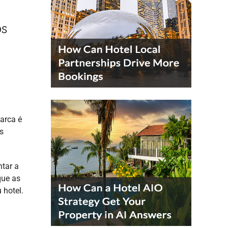
os
arca é
s
tar a
que as
 hotel.