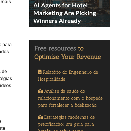
 mais
s para
dados
s de
Relatório do Engenheiro de
tégias
Hospitalidade
vídeos
Análise da saúde do
relacionamento com o hóspede
para fortalecer a fidelização.
Estratégias modernas de
s
precificação: um guia para
nte