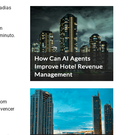
tadias
um
minuto.
 com
nvencer