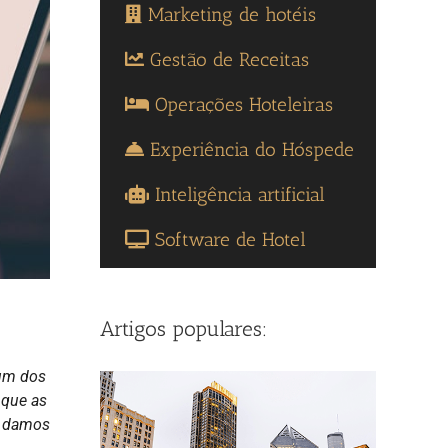
Marketing de hotéis
Gestão de Receitas
Operações Hoteleiras
Experiência do Hóspede
Inteligência artificial
Software de Hotel
Artigos populares:
 um dos
 que as
, damos