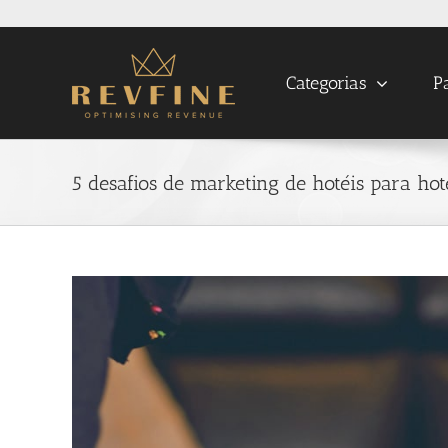
Skip
to
content
Categorias
P
5 desafios de marketing de hotéis para hot
View
Larger
Image