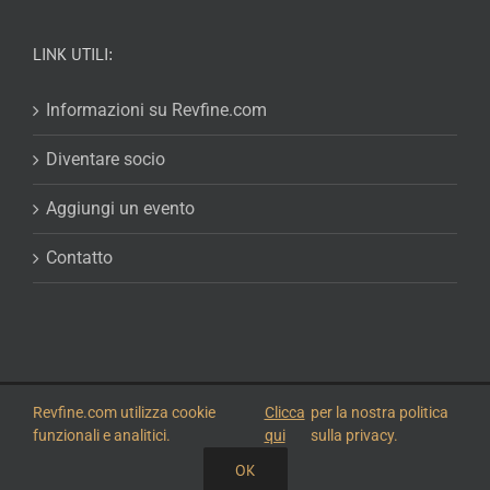
LINK UTILI:
Informazioni su Revfine.com
Diventare socio
Aggiungi un evento
Contatto
© 2026
Revfine.com
-
Termini e condizioni pubblicitari
-
politica sulla
Revfine.com utilizza cookie
Clicca
per la nostra politica
riservatezza
.
funzionali e analitici.
qui
sulla privacy.
LinkedIn
X
Facebook
Instagram
RSS
OK
CONDIVIDI QUESTA CONOSCENZA