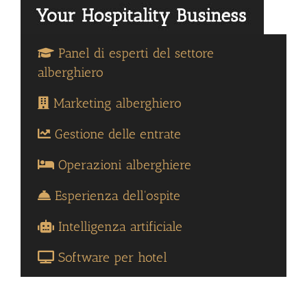
Panel di esperti del settore
alberghiero
Marketing alberghiero
Gestione delle entrate
Operazioni alberghiere
Esperienza dell'ospite
Intelligenza artificiale
Software per hotel