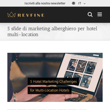
Skip
Iscriviti alla nostra newsletter
IT
to
content
5 sfide di marketing alberghiero per hotel
multi-location
View
Larger
Image